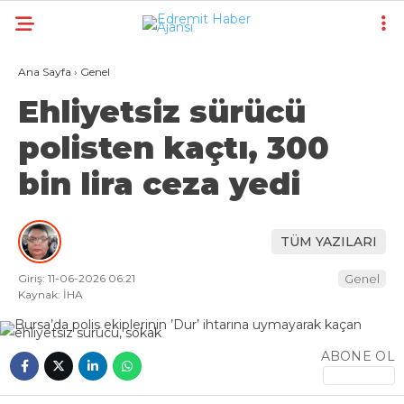
25.3
°
BURSA
Ana Sayfa
›
Genel
GALERİ
VİDEO
YAZARLAR
Ehliyetsiz sürücü
polisten kaçtı, 300
GÜNDEM
bin lira ceza yedi
EKONOMI
POLITIKA
TÜM YAZILARI
DÜNYA
Giriş: 11-06-2026 06:21
Genel
SPOR
Kaynak: İHA
MAGAZIN
ABONE OL
SAĞLIK
TEKNOLOJI