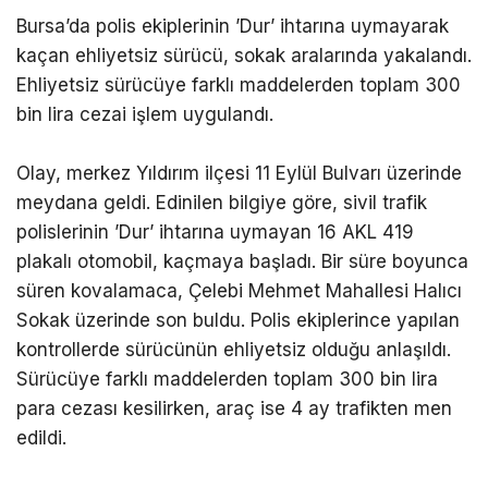
Bursa’da polis ekiplerinin ’Dur’ ihtarına uymayarak
RESMI İLANLAR
kaçan ehliyetsiz sürücü, sokak aralarında yakalandı.
Ehliyetsiz sürücüye farklı maddelerden toplam 300
DIĞER
bin lira cezai işlem uygulandı.
WhatsApp
İhbar Hattı
Olay, merkez Yıldırım ilçesi 11 Eylül Bulvarı üzerinde
meydana geldi. Edinilen bilgiye göre, sivil trafik
polislerinin ’Dur’ ihtarına uymayan 16 AKL 419
plakalı otomobil, kaçmaya başladı. Bir süre boyunca
Facebook
süren kovalamaca, Çelebi Mehmet Mahallesi Halıcı
Sokak üzerinde son buldu. Polis ekiplerince yapılan
kontrollerde sürücünün ehliyetsiz olduğu anlaşıldı.
Sürücüye farklı maddelerden toplam 300 bin lira
Instagram
para cezası kesilirken, araç ise 4 ay trafikten men
edildi.
Youtube