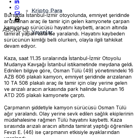
Kripto Para
Bursa’da İstanbul-İzmir otoyolunda, emniyet şeridinde
arızalanan araç ile tamir için gelen kamyonete çarpan
kamyonun sürücüsü hayatını kaybetti, aracın altında
ABONE OL
Yayınlar
tamirat yapan usta ise yaralandı. Hayatını kaybeden
sürücünün kimliği belli olurken, olayla ilgili tahkikat
devam ediyor.
Kaza, saat 11.35 sıralarında İstanbul-İzmir Otoyolu
Mudanya Kavşağı İstanbul istikametinde meydana geldi.
Edinilen bilgiye göre, Osman Tülü (49) yönetimindeki 16
AZB 606 plakalı kamyon, emniyet şeridinde arızalanan
10 TA 508 plakalı araç ile tamir için olay yerine gelen
ve arızalı aracın arkasında park halinde bulunan 16
ATD 205 plakalı kamyonete çarptı.
Çarpmanın şiddetiyle kamyon sürücüsü Osman Tülü
ağır yaralandı. Olay yerine sevk edilen sağlık ekiplerinin
müdahalesine rağmen Tülü hayatını kaybetti. Kaza
sırasında arızalı aracın altında tamirat yaptığı öğrenilen
Fevzi E. (46) ise çarpmanın etkisiyle ayaklarından