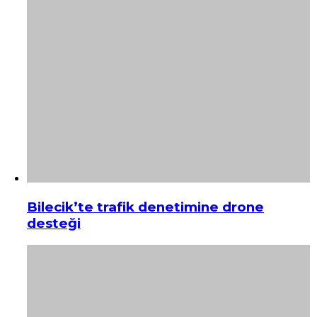
Bilecik’te trafik denetimine drone
desteği