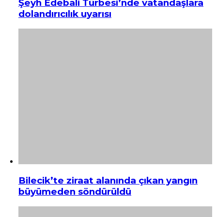
Şeyh Edebali Türbesi’nde vatandaşlara
dolandırıcılık uyarısı
Bilecik’te ziraat alanında çıkan yangın
büyümeden söndürüldü