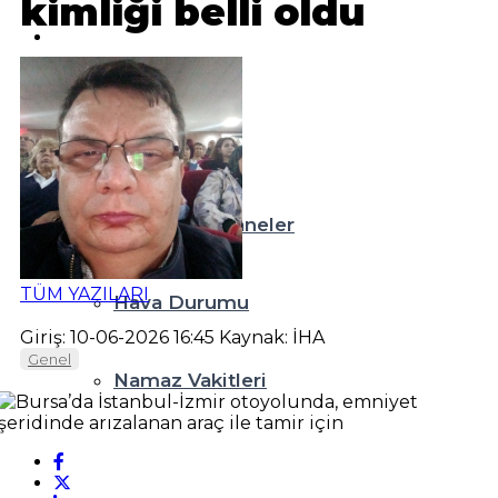
kimliği belli oldu
Teknoloji
Resmi İlanlar
Diğer
Nöbetçi Eczaneler
TÜM YAZILARI
Hava Durumu
Giriş: 10-06-2026 16:45
Kaynak: İHA
Genel
Namaz Vakitleri
Puan Durumları