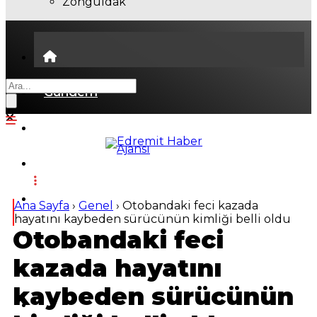
Zonguldak
Gündem
Ekonomi
Politika
Dünya
Ana Sayfa
›
Genel
›
Otobandaki feci kazada
hayatını kaybeden sürücünün kimliği belli oldu
Otobandaki feci
Spor
kazada hayatını
Magazin
kaybeden sürücünün
Sağlık