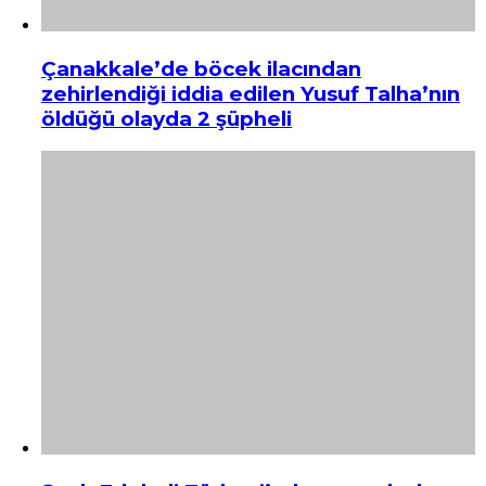
Çanakkale’de böcek ilacından
zehirlendiği iddia edilen Yusuf Talha’nın
öldüğü olayda 2 şüpheli