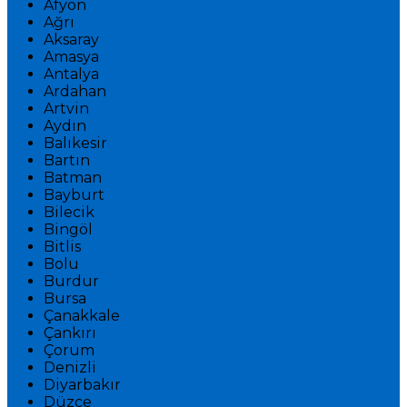
Afyon
Ağrı
Aksaray
Amasya
Antalya
Ardahan
Artvin
Aydın
Balıkesir
Bartın
Batman
Bayburt
Bilecik
Bingöl
Bitlis
Bolu
Burdur
Bursa
Çanakkale
Çankırı
Çorum
Denizli
Diyarbakır
Düzce