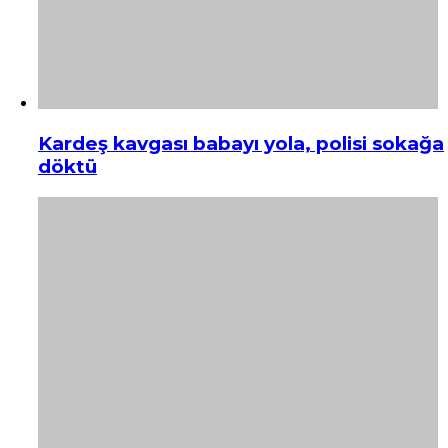
Kardeş kavgası babayı yola, polisi sokağa
döktü