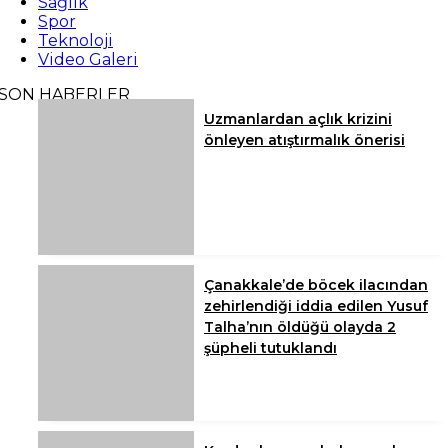
Sağlık
Spor
Teknoloji
Video Galeri
SON HABERLER
Uzmanlardan açlık krizini
önleyen atıştırmalık önerisi
Çanakkale’de böcek ilacından
zehirlendiği iddia edilen Yusuf
Talha’nın öldüğü olayda 2
şüpheli tutuklandı