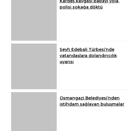
Kardeş kavgası babayı yola,
polisi sokağa döktü
Şeyh Edebali Türbesi’nde
vatandaşlara dolandırıcılık
uyarısı
Osmangazi Belediyesi’nden
istihdam sağlayan buluşmalar