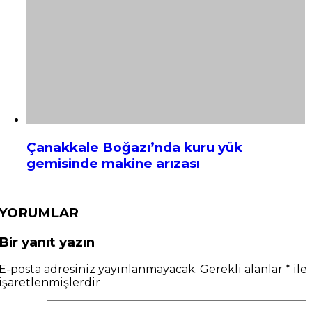
Çanakkale Boğazı’nda kuru yük
gemisinde makine arızası
YORUMLAR
Bir yanıt yazın
E-posta adresiniz yayınlanmayacak.
Gerekli alanlar
*
ile
işaretlenmişlerdir