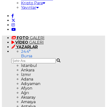
Kripto Para
Yayınlar
FOTO
GALERİ
VİDEO
GALERİ
YAZARLAR
24.4
°
Bursa
İstanbul
Ankara
İzmir
Adana
Adıyaman
Afyon
Ağrı
Aksaray
Amasya
Antalya