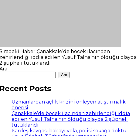
Sıradaki Haber
Çanakkale’de böcek ilacından
zehirlendiği iddia edilen Yusuf Talha’nın öldüğü olayd
2 şüpheli tutuklandı
Ara
Ara
Recent Posts
Uzmanlardan açlık krizini önleyen atıştırmalık
önerisi
Çanakkale’de böcek ilacından zehirlendiği iddia
edilen Yusuf Talha’nın öldüğü olayda 2 şüpheli
tutuklandı
Kardeş kavgası babayı yola, polisi sokağa döktü