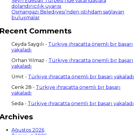
Şeyh Edebali Türbesi’nde vatandaşlara
dolandırıcılık uyarısı
Osmangazi Belediyesi’nden istihdam sağlayan
buluşmalar
Recent Comments
Ceyda Saygılı
-
Türkiye ihracatta önemli bir başarı
yakaladı
Orhan Yılmaz
-
Türkiye ihracatta önemli bir başarı
yakaladı
Ümit
-
Türkiye ihracatta önemli bir başarı yakaladı
Cenk 28
-
Türkiye ihracatta önemli bir başarı
yakaladı
Seda
-
Türkiye ihracatta önemli bir başarı yakaladı
Archives
Ağustos 2026