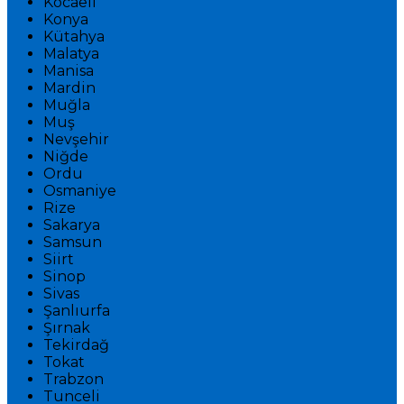
Kocaeli
Konya
Kütahya
Malatya
Manisa
Mardin
Muğla
Muş
Nevşehir
Niğde
Ordu
Osmaniye
Rize
Sakarya
Samsun
Siirt
Sinop
Sivas
Şanlıurfa
Şırnak
Tekirdağ
Tokat
Trabzon
Tunceli