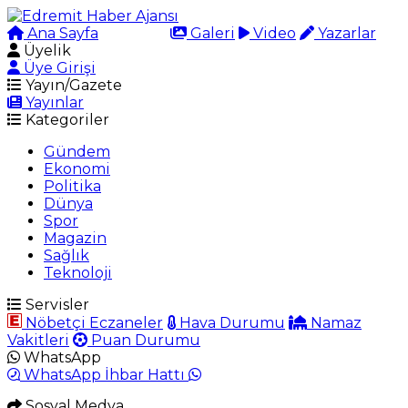
Ana Sayfa
Arama
Galeri
Video
Yazarlar
Üyelik
Üye Girişi
Yayın/Gazete
Yayınlar
Kategoriler
Gündem
Ekonomi
Politika
Dünya
Spor
Magazin
Sağlık
Teknoloji
Servisler
Nöbetçi Eczaneler
Hava Durumu
Namaz
Vakitleri
Puan Durumu
WhatsApp
WhatsApp İhbar Hattı
Sosyal Medya