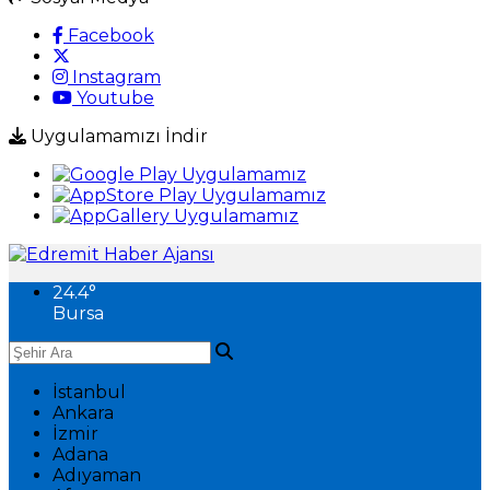
Facebook
Instagram
Youtube
Uygulamamızı İndir
24.4
°
Bursa
İstanbul
Ankara
İzmir
Adana
Adıyaman