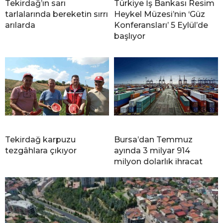
Tekirdağ’ın sarı
Türkiye İş Bankası Resim
tarlalarında bereketin sırrı
Heykel Müzesi’nin ‘Güz
arılarda
Konferansları’ 5 Eylül’de
başlıyor
Tekirdağ karpuzu
Bursa’dan Temmuz
tezgâhlara çıkıyor
ayında 3 milyar 914
milyon dolarlık ihracat