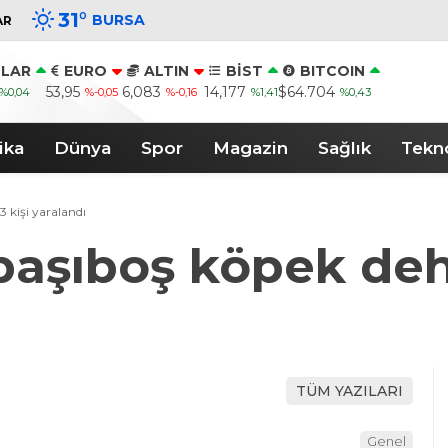
31
°
BURSA
AR
LAR
EURO
ALTIN
BİST
BITCOIN
53,95
6,083
14,177
$64.704
%0,04
%-0,05
%-0,16
%1,41
%0,43
ika
Dünya
Spor
Magazin
Sağlık
Tekno
 kişi yaralandı
başıboş köpek dehş
TÜM YAZILARI
Genel