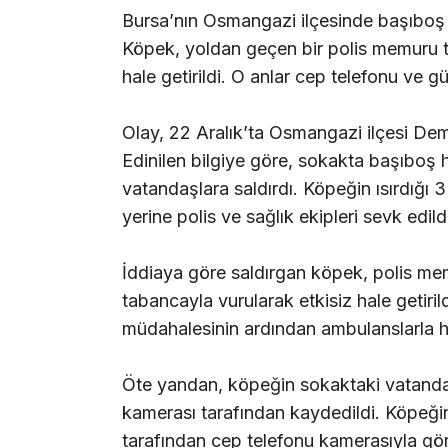
Bursa’nın Osmangazi ilçesinde başıboş b
Köpek, yoldan geçen bir polis memuru ta
hale getirildi. O anlar cep telefonu ve g
Olay, 22 Aralık’ta Osmangazi ilçesi De
Edinilen bilgiye göre, sokakta başıboş
vatandaşlara saldırdı. Köpeğin ısırdığı 3
yerine polis ve sağlık ekipleri sevk edild
İddiaya göre saldırgan köpek, polis mem
tabancayla vurularak etkisiz hale getirildi
müdahalesinin ardından ambulanslarla ha
Öte yandan, köpeğin sokaktaki vatandaşla
kamerası tarafından kaydedildi. Köpeği
tarafından cep telefonu kamerasıyla gör