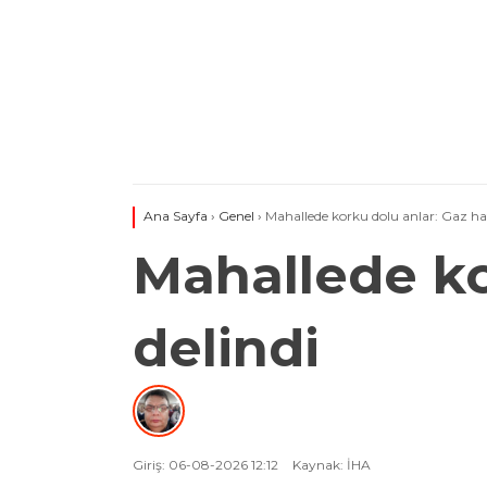
Ana Sayfa
›
Genel
›
Mahallede korku dolu anlar: Gaz hat
Mahallede ko
delindi
Giriş: 06-08-2026 12:12
Kaynak: İHA