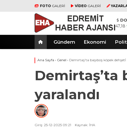
FOTO
GALERİ
VİDEO
GALERİ
YAZARL
DO
47,18
Gündem
Ekonomi
Polit
Ana Sayfa
›
Genel
›
Demirtaş’ta başıboş köpek dehşetİ 3
Demirtaş’ta 
yaralandı
Giriş: 25-12-2025 09:21
Kaynak: İHA