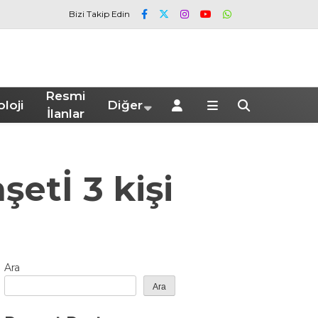
Bizi Takip Edin
Resmi
loji
Diğer
İlanlar
etİ 3 kişi
Ara
Ara