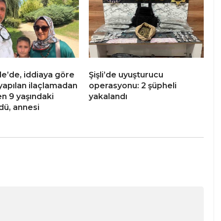
e’de, iddiaya göre
Şişli’de uyuşturucu
yapılan ilaçlamadan
operasyonu: 2 şüpheli
en 9 yaşındaki
yakalandı
dü, annesi