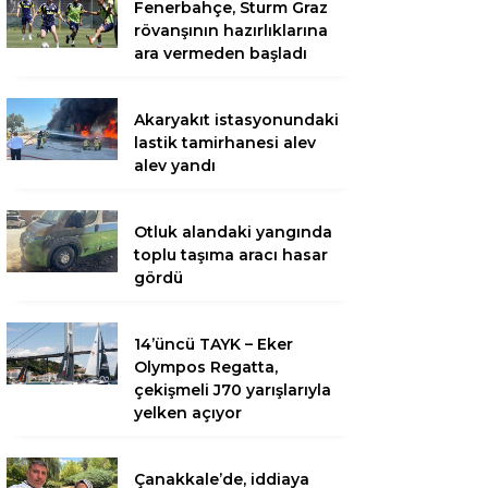
Fenerbahçe, Sturm Graz
rövanşının hazırlıklarına
ara vermeden başladı
Akaryakıt istasyonundaki
lastik tamirhanesi alev
alev yandı
Otluk alandaki yangında
toplu taşıma aracı hasar
gördü
14’üncü TAYK – Eker
Olympos Regatta,
çekişmeli J70 yarışlarıyla
yelken açıyor
Çanakkale’de, iddiaya