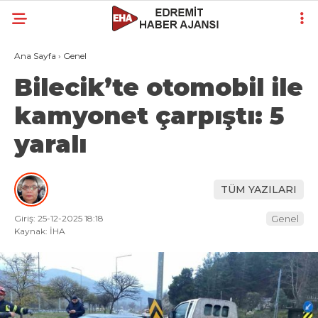
Ana Sayfa
›
Genel
Bilecik’te otomobil ile
kamyonet çarpıştı: 5
yaralı
TÜM YAZILARI
Giriş: 25-12-2025 18:18
Genel
Kaynak: İHA