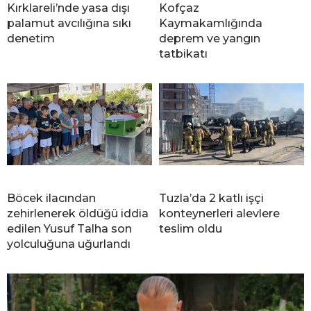
Kırklareli’nde yasa dışı
Kofçaz
palamut avcılığına sıkı
Kaymakamlığında
denetim
deprem ve yangın
tatbikatı
Böcek ilacından
Tuzla’da 2 katlı işçi
zehirlenerek öldüğü iddia
konteynerleri alevlere
edilen Yusuf Talha son
teslim oldu
yolculuğuna uğurlandı