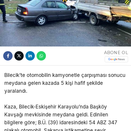
ABONE OL
Bilecik’te otomobilin kamyonetle çarpışması sonucu
meydana gelen kazada 5 kişi hafif şekilde
yaralandı.
Kaza, Bilecik-Eskişehir Karayolu’nda Başköy
Kavşağı mevkisinde meydana geldi. Edinilen
bilgilere göre; B.Ü. (39) idaresindeki 54 ABZ 347
plakalı otomobil, Sakarya istikametine seyir