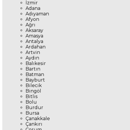
İzmir
Adana
Adıyaman
Afyon
Ağrı
Aksaray
Amasya
Antalya
Ardahan
Artvin
Aydın
Balıkesir
Bartın
Batman
Bayburt
Bilecik
Bingöl
Bitlis
Bolu
Burdur
Bursa
Çanakkale
Çankırı
Çorum