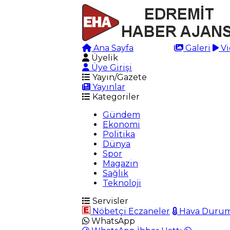
Ana Sayfa
Arama
Galeri
Vi
Üyelik
Üye Girişi
Yayın/Gazete
Yayınlar
Kategoriler
Gündem
Ekonomi
Politika
Dünya
Spor
Magazin
Sağlık
Teknoloji
Servisler
Nöbetçi Eczaneler
Hava Duru
WhatsApp