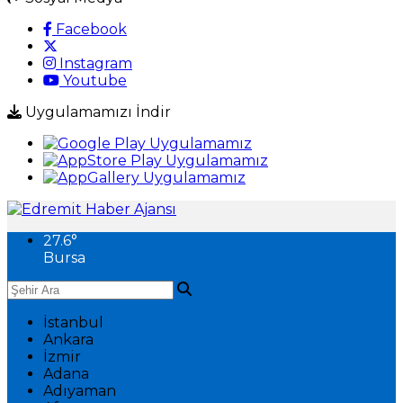
Facebook
Instagram
Youtube
Uygulamamızı İndir
27.6
°
Bursa
İstanbul
Ankara
İzmir
Adana
Adıyaman