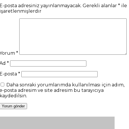
E-posta adresiniz yayınlanmayacak.
Gerekli alanlar
*
ile
işaretlenmişlerdir
Yorum
*
Ad
*
E-posta
*
Daha sonraki yorumlarımda kullanılması için adım,
e-posta adresim ve site adresim bu tarayıcıya
kaydedilsin.