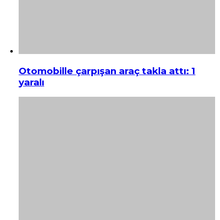
Otomobille çarpışan araç takla attı: 1
yaralı