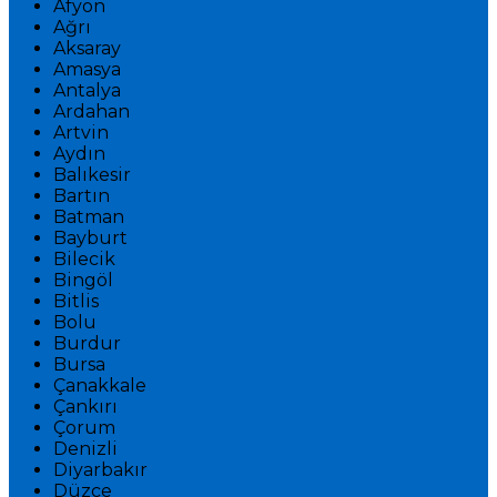
Afyon
Ağrı
Aksaray
Amasya
Antalya
Ardahan
Artvin
Aydın
Balıkesir
Bartın
Batman
Bayburt
Bilecik
Bingöl
Bitlis
Bolu
Burdur
Bursa
Çanakkale
Çankırı
Çorum
Denizli
Diyarbakır
Düzce