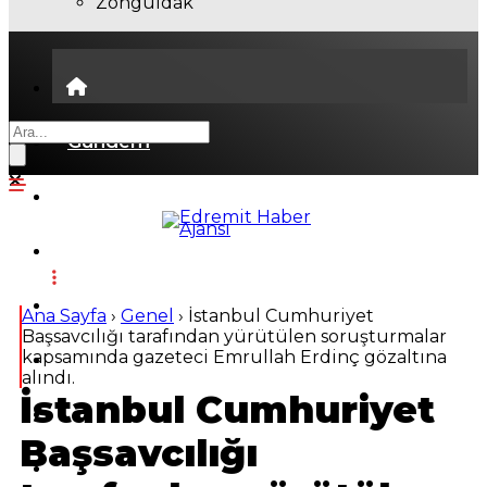
Zonguldak
Gündem
Ekonomi
Politika
Dünya
Ana Sayfa
›
Genel
›
İstanbul Cumhuriyet
Başsavcılığı tarafından yürütülen soruşturmalar
kapsamında gazeteci Emrullah Erdinç gözaltına
Spor
alındı.
İstanbul Cumhuriyet
Magazin
Başsavcılığı
Sağlık