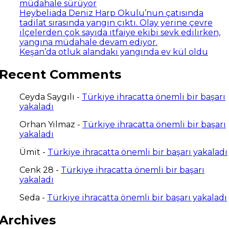
müdahale sürüyor
Heybeliada Deniz Harp Okulu’nun çatısında
tadilat sırasında yangın çıktı. Olay yerine çevre
ilçelerden çok sayıda itfaiye ekibi sevk edilirken,
yangına müdahale devam ediyor.
Keşan’da otluk alandaki yangında ev kül oldu
Recent Comments
Ceyda Saygılı
-
Türkiye ihracatta önemli bir başarı
yakaladı
Orhan Yılmaz
-
Türkiye ihracatta önemli bir başarı
yakaladı
Ümit
-
Türkiye ihracatta önemli bir başarı yakaladı
Cenk 28
-
Türkiye ihracatta önemli bir başarı
yakaladı
Seda
-
Türkiye ihracatta önemli bir başarı yakaladı
Archives