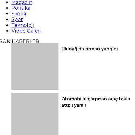
Magazin
Politika
Sağlık
Spor
Teknoloji
Video Galeri
SON HABERLER
Uludağ’da orman yangını
Otomobille çarpışan araç takla
attı: 1 yaralı