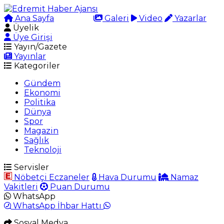
Ana Sayfa
Arama
Galeri
Video
Yazarlar
Üyelik
Üye Girişi
Yayın/Gazete
Yayınlar
Kategoriler
Gündem
Ekonomi
Politika
Dünya
Spor
Magazin
Sağlık
Teknoloji
Servisler
Nöbetçi Eczaneler
Hava Durumu
Namaz
Vakitleri
Puan Durumu
WhatsApp
WhatsApp İhbar Hattı
Sosyal Medya