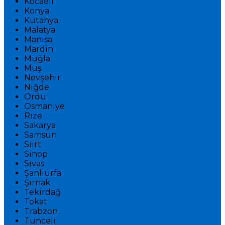
Kocaeli
Konya
Kütahya
Malatya
Manisa
Mardin
Muğla
Muş
Nevşehir
Niğde
Ordu
Osmaniye
Rize
Sakarya
Samsun
Siirt
Sinop
Sivas
Şanlıurfa
Şırnak
Tekirdağ
Tokat
Trabzon
Tunceli