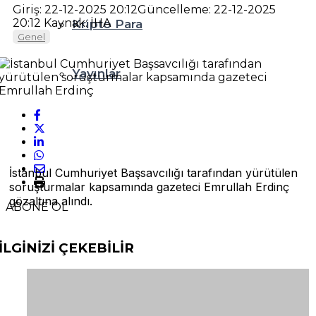
Giriş: 22-12-2025 20:12
Güncelleme: 22-12-2025
20:12
Kaynak: İHA
Kripto Para
Genel
Yayınlar
İstanbul Cumhuriyet Başsavcılığı tarafından yürütülen
soruşturmalar kapsamında gazeteci Emrullah Erdinç
gözaltına alındı.
ABONE OL
İLGİNİZİ
ÇEKEBİLİR