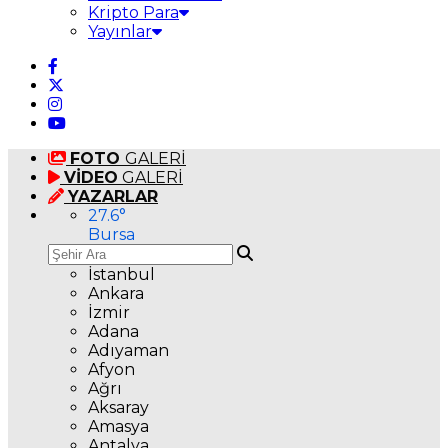
Kripto Para
Yayınlar
FOTO
GALERİ
VİDEO
GALERİ
YAZARLAR
27.6
°
Bursa
İstanbul
Ankara
İzmir
Adana
Adıyaman
Afyon
Ağrı
Aksaray
Amasya
Antalya