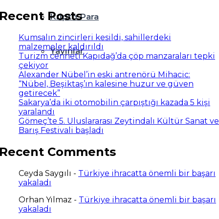
Recent Posts
Kripto Para
Kumsalın zincirleri kesildi, sahillerdeki
malzemeler kaldırıldı
Yayınlar
Turizm cenneti Kapıdağ’da çöp manzaraları tepki
çekiyor
Alexander Nübel’in eski antrenörü Mihacic:
“Nübel, Beşiktaş’ın kalesine huzur ve güven
getirecek”
Sakarya’da iki otomobilin çarpıştığı kazada 5 kişi
yaralandı
Gömeç’te 5. Uluslararası Zeytindalı Kültür Sanat ve
Barış Festivali başladı
Recent Comments
Ceyda Saygılı
-
Türkiye ihracatta önemli bir başarı
yakaladı
Orhan Yılmaz
-
Türkiye ihracatta önemli bir başarı
yakaladı