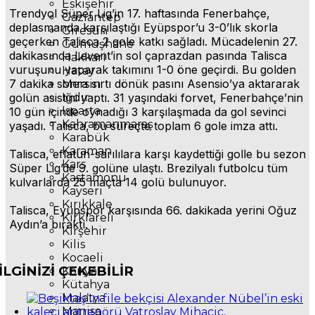
Eskişehir
Trendyol Süper Lig’in 17. haftasında Fenerbahçe,
Gaziantep
deplasmanda karşılaştığı Eyüpspor’u 3-0’lık skorla
Giresun
geçerken Talisca 2 gole katkı sağladı. Mücadelenin 27.
Gümüşhane
dakikasında Levent’in sol çaprazdan pasında Talisca
Hakkari
vuruşunu yaparak takımını 1-0 öne geçirdi. Bu golden
Hatay
7 dakika sonra sırtı dönük pasını Asensio’ya aktararak
Mersin
golün asistini yaptı. 31 yaşındaki forvet, Fenerbahçe’nin
Iğdır
Isparta
10 gün içinde oynadığı 3 karşılaşmada da gol sevinci
Kahramanmaraş
yaşadı. Talisca, bu süreçte toplam 6 gole imza attı.
Karabük
Karaman
Talisca, eflatun-sarılılara karşı kaydettiği golle bu sezon
Kars
Süper Lig’de 9. golüne ulaştı. Brezilyalı futbolcu tüm
Kastamonu
kulvarlarda 25 maçta 14 golü bulunuyor.
Kayseri
Kırıkkale
Talisca, Eyüpspor karşısında 66. dakikada yerini Oğuz
Kırklareli
Aydın’a bıraktı.
Kırşehir
Kilis
Kocaeli
İLGİNİZİ
ÇEKEBİLİR
Konya
Kütahya
Malatya
Manisa