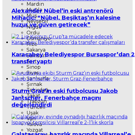
Mardin
Muğla
Alexander Nübel’in eski antrenörü
Muş
Mihacic: “Nübel, Beşiktaş’ın kalesine
Nevşehir
huzur ve güven getirecek”
Niğde
Ordu
Osmaniye
Rize
Sakarya
Karacabey Belediyespor Bursaspor’dan 2
Samsun
transfer yaptı
Siirt
Sinop
Sivas
Şanlıurfa
Şırnak
Tekirdağ
Sturm Graz’ın eski futbolcusu Jakob
Tokat
Jantscher, Fenerbahçe maçını
Trabzon
değerlendirdi
Tunceli
Uşak
Van
Yalova
Yozgat
Galatasaray, hazırlık maçında Villarreal’e