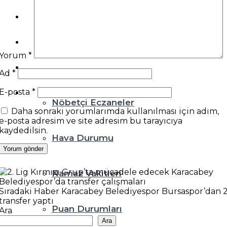
Teknoloji
Resmi İlanlar
Yorum
*
Diğer
Ad
*
E-posta
*
Nöbetçi Eczaneler
Daha sonraki yorumlarımda kullanılması için adım,
e-posta adresim ve site adresim bu tarayıcıya
kaydedilsin.
Hava Durumu
Namaz Vakitleri
Sıradaki Haber
Karacabey Belediyespor Bursaspor’dan 
transfer yaptı
Puan Durumları
Ara
Ara