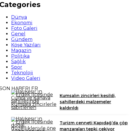
Categories
Dünya
Ekonomi
Foto Galeri
Genel
Gündem
Köşe Yazıları
Magazin
Politika
Sağlık
Spor
Teknoloji
Video Galeri
SON HABERLER
Kumsalın zincirleri kesildi,
sahillerdeki malzemeler
kaldırıldı
Turizm cenneti Kapıdağ’da çöp
manzaraları tepki çekiyor