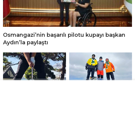
Osmangazi’nin başarılı pilotu kupayı başkan
Aydın’la paylaştı
Milli golf sporcusu
Bursalı dağcılardan Ağrı
Mehmet Yavuz, İsveç’teki
Dağı zirvesinde
dünya şampiyonasında
Bursaspor mesajı
Türkiye’yi temsil edecek