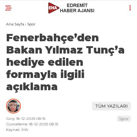
Ana Sayfa
›
Spor
Fenerbahçe’den
Bakan Yılmaz Tunç’a
hediye edilen
formayla ilgili
açıklama
TÜM YAZILARI
Giriş: 18-12-2025 08:15
Spor
Güncelleme: 18-12-2025 08:15
Kaynak: İHA