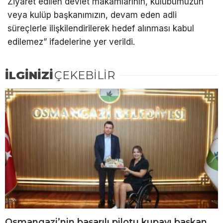
Ziyaret edilen devlet makamlarının, kulübümüzün
veya kulüp başkanımızın, devam eden adli
süreçlerle ilişkilendirilerek hedef alınması kabul
edilemez” ifadelerine yer verildi.
İLGİNİZİ
ÇEKEBİLİR
Osmangazi’nin başarılı pilotu kupayı başkan