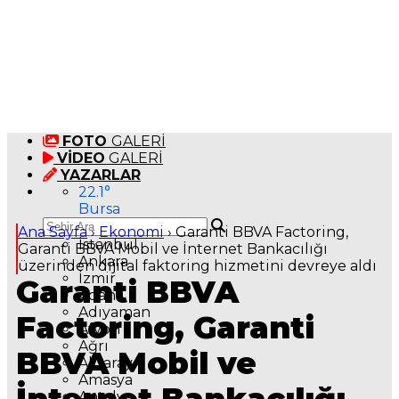
FOTO
GALERİ
VİDEO
GALERİ
YAZARLAR
22.1
°
Bursa
Ana Sayfa
›
Ekonomi
›
Garanti BBVA Factoring,
İstanbul
Garanti BBVA Mobil ve İnternet Bankacılığı
Ankara
üzerinden dijital faktoring hizmetini devreye aldı
İzmir
Garanti BBVA
Adana
Adıyaman
Factoring, Garanti
Afyon
Ağrı
BBVA Mobil ve
Aksaray
Amasya
Antalya