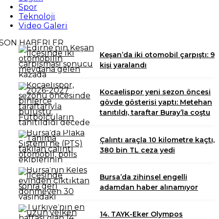
Spor
Teknoloji
Video Galeri
SON HABERLER
Keşan’da iki otomobil çarpıştı: 9
kişi yaralandı
Kocaelispor yeni sezon öncesi
gövde gösterisi yaptı: Metehan
tanıtıldı, taraftar Buray’la coştu
Çalıntı araçla 10 kilometre kaçtı,
380 bin TL ceza yedi
Bursa’da zihinsel engelli
adamdan haber alınamıyor
14. TAYK-Eker Olympos