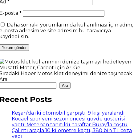
Ad
*
E-posta
*
Daha sonraki yorumlarımda kullanılması için adım,
e-posta adresim ve site adresim bu tarayıcıya
kaydedilsin.
Sıradaki Haber
Motosiklet deneyimi denize taşınacak
Ara
Ara
Recent Posts
Keşan’da iki otomobil çarpıştı: 9 kişi yaralandı
Kocaelispor yeni sezon öncesi gövde gösterisi
yaptı: Metehan tanıtıldı, taraftar Buray’la coştu
Çalıntı araçla 10 kilometre kaçtı, 380 bin TL ceza
yedi