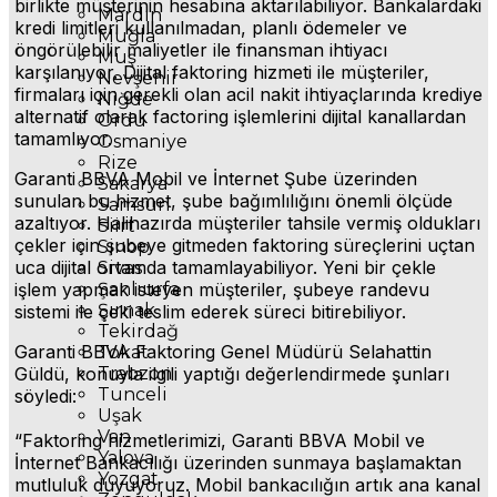
birlikte müşterinin hesabına aktarılabiliyor. Bankalardaki
Mardin
kredi limitleri kullanılmadan, planlı ödemeler ve
Muğla
öngörülebilir maliyetler ile finansman ihtiyacı
Muş
karşılanıyor. Dijital faktoring hizmeti ile müşteriler,
Nevşehir
firmaları için gerekli olan acil nakit ihtiyaçlarında krediye
Niğde
alternatif olarak factoring işlemlerini dijital kanallardan
Ordu
tamamlıyor.
Osmaniye
Rize
Garanti BBVA Mobil ve İnternet Şube üzerinden
Sakarya
sunulan bu hizmet, şube bağımlılığını önemli ölçüde
Samsun
azaltıyor. Halihazırda müşteriler tahsile vermiş oldukları
Siirt
çekler için şubeye gitmeden faktoring süreçlerini uçtan
Sinop
uca dijital ortamda tamamlayabiliyor. Yeni bir çekle
Sivas
işlem yapmak isteyen müşteriler, şubeye randevu
Şanlıurfa
Şırnak
sistemi ile çeki teslim ederek süreci bitirebiliyor.
Tekirdağ
Garanti BBVA Faktoring Genel Müdürü Selahattin
Tokat
Güldü, konuyla ilgili yaptığı değerlendirmede şunları
Trabzon
Tunceli
söyledi:
Uşak
Van
“Faktoring hizmetlerimizi, Garanti BBVA Mobil ve
Yalova
İnternet Bankacılığı üzerinden sunmaya başlamaktan
Yozgat
mutluluk duyuyoruz. Mobil bankacılığın artık ana kanal