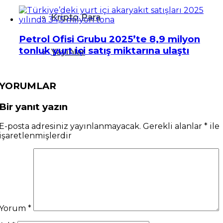
Kripto Para
Petrol Ofisi Grubu 2025’te 8,9 milyon
tonluk yurt içi satış miktarına ulaştı
Yayınlar
YORUMLAR
Bir yanıt yazın
E-posta adresiniz yayınlanmayacak.
Gerekli alanlar
*
ile
işaretlenmişlerdir
Yorum
*