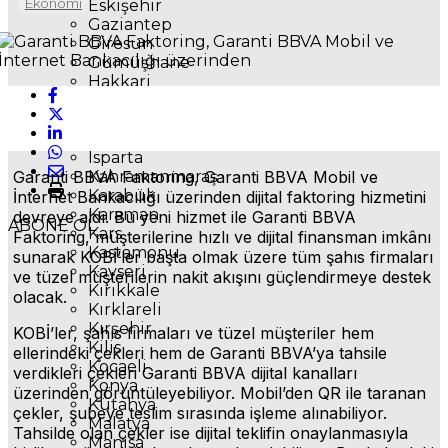
Ekonomi
Eskişehir
Gaziantep
Giresun
Gümüşhane
Hakkari
Hatay
Mersin
Iğdır
Isparta
Garanti BBVA Faktoring, Garanti BBVA Mobil ve
Kahramanmaraş
Karabük
İnternet Bankacılığı üzerinden dijital faktoring hizmetini
Karaman
devreye aldı. Bu yeni hizmet ile Garanti BBVA
ABONE OL
Kars
Faktoring, müşterilerine hızlı ve dijital finansman imkânı
Kastamonu
sunarak KOBİ’ler başta olmak üzere tüm şahıs firmaları
Kayseri
ve tüzel müşterilerin nakit akışını güçlendirmeye destek
Kırıkkale
olacak.
Kırklareli
Kırşehir
KOBİ’ler, şahıs firmaları ve tüzel müşteriler hem
Kilis
ellerindeki çekleri hem de Garanti BBVA’ya tahsile
Kocaeli
verdikleri çekleri Garanti BBVA dijital kanalları
Konya
üzerinden görüntüleyebiliyor. Mobil’den QR ile taranan
Kütahya
çekler, şubeye teslim sırasında işleme alınabiliyor.
Malatya
Tahsilde olan çekler ise dijital teklifin onaylanmasıyla
Manisa