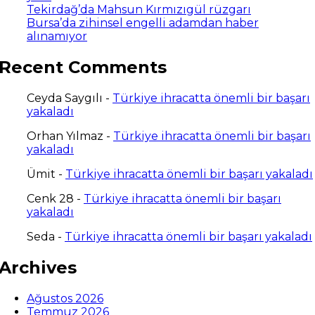
Tekirdağ’da Mahsun Kırmızıgül rüzgarı
Bursa’da zihinsel engelli adamdan haber
alınamıyor
Recent Comments
Ceyda Saygılı
-
Türkiye ihracatta önemli bir başarı
yakaladı
Orhan Yılmaz
-
Türkiye ihracatta önemli bir başarı
yakaladı
Ümit
-
Türkiye ihracatta önemli bir başarı yakaladı
Cenk 28
-
Türkiye ihracatta önemli bir başarı
yakaladı
Seda
-
Türkiye ihracatta önemli bir başarı yakaladı
Archives
Ağustos 2026
Temmuz 2026