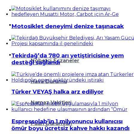
Teknoloji
Resmi İlanlar
Motosiklet deneyimi denize taşınacak
Diğer
Tekirdağ’da 780 arı yetiştiricisine yem
Nöbetçi Eczaneler
desteği sağlandı
Hava Durumu
Türker VEYAŞ halka arz ediliyor
Namaz Vakitleri
Espressolab’in 1 milyonuncu kullanıcısı
Puan Durumları
ömür boyu ücretsiz kahve hakkı kazandı