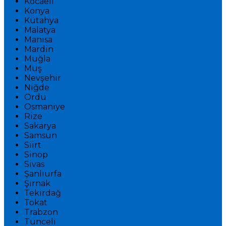
Kocaeli
Konya
Kütahya
Malatya
Manisa
Mardin
Muğla
Muş
Nevşehir
Niğde
Ordu
Osmaniye
Rize
Sakarya
Samsun
Siirt
Sinop
Sivas
Şanlıurfa
Şırnak
Tekirdağ
Tokat
Trabzon
Tunceli