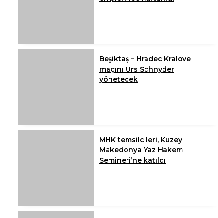
Beşiktaş – Hradec Kralove
maçını Urs Schnyder
yönetecek
MHK temsilcileri, Kuzey
Makedonya Yaz Hakem
Semineri’ne katıldı