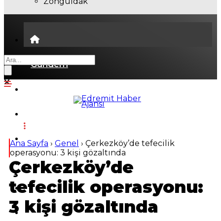
Zonguldak
Gündem
Ekonomi
Politika
Dünya
Ana Sayfa
›
Genel
›
Çerkezköy’de tefecilik
operasyonu: 3 kişi gözaltında
Çerkezköy’de
Spor
tefecilik operasyonu:
Magazin
3 kişi gözaltında
Sağlık