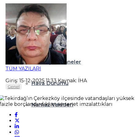
Teknoloji
Resmi İlanlar
Diğer
Nöbetçi Eczaneler
TÜM YAZILARI
Giriş: 15-12-2025 11:33
Kaynak: İHA
Hava Durumu
Genel
Namaz Vakitleri
Puan Durumları