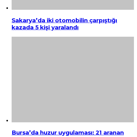
Sakarya’da iki otomobilin çarpıştığı
kazada 5 kişi yaralandı
Bursa’da huzur uygulaması: 21 aranan