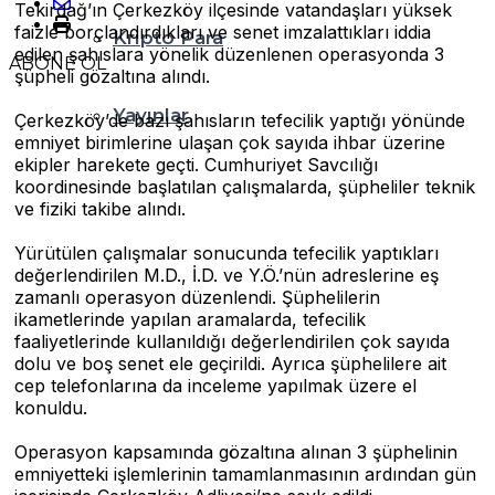
Tekirdağ’ın Çerkezköy ilçesinde vatandaşları yüksek
faizle borçlandırdıkları ve senet imzalattıkları iddia
Kripto Para
edilen şahıslara yönelik düzenlenen operasyonda 3
ABONE OL
şüpheli gözaltına alındı.
Yayınlar
Çerkezköy’de bazı şahısların tefecilik yaptığı yönünde
emniyet birimlerine ulaşan çok sayıda ihbar üzerine
ekipler harekete geçti. Cumhuriyet Savcılığı
koordinesinde başlatılan çalışmalarda, şüpheliler teknik
ve fiziki takibe alındı.
Yürütülen çalışmalar sonucunda tefecilik yaptıkları
değerlendirilen M.D., İ.D. ve Y.Ö.’nün adreslerine eş
zamanlı operasyon düzenlendi. Şüphelilerin
ikametlerinde yapılan aramalarda, tefecilik
faaliyetlerinde kullanıldığı değerlendirilen çok sayıda
dolu ve boş senet ele geçirildi. Ayrıca şüphelilere ait
cep telefonlarına da inceleme yapılmak üzere el
konuldu.
Operasyon kapsamında gözaltına alınan 3 şüphelinin
emniyetteki işlemlerinin tamamlanmasının ardından gün