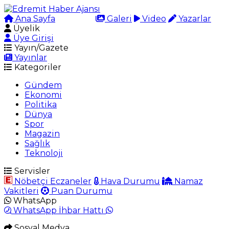
Ana Sayfa
Arama
Galeri
Video
Yazarlar
Üyelik
Üye Girişi
Yayın/Gazete
Yayınlar
Kategoriler
Gündem
Ekonomi
Politika
Dünya
Spor
Magazin
Sağlık
Teknoloji
Servisler
Nöbetçi Eczaneler
Hava Durumu
Namaz
Vakitleri
Puan Durumu
WhatsApp
WhatsApp İhbar Hattı
Sosyal Medya