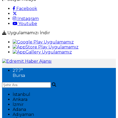
Facebook
Instagram
Youtube
Uygulamamızı İndir
27.7
°
Bursa
İstanbul
Ankara
İzmir
Adana
Adıyaman