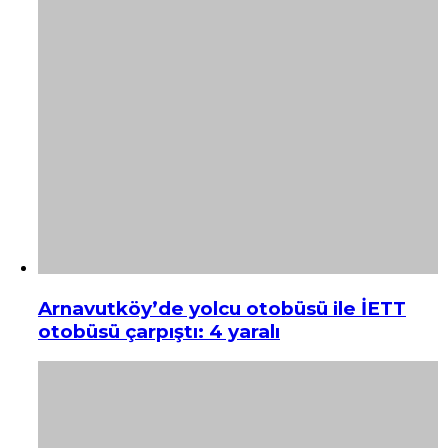
Arnavutköy’de yolcu otobüsü ile İETT
otobüsü çarpıştı: 4 yaralı