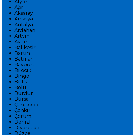
Afyon
Ağrı
Aksaray
Amasya
Antalya
Ardahan
Artvin
Aydın
Balıkesir
Bartın
Batman
Bayburt
Bilecik
Bingöl
Bitlis
Bolu
Burdur
Bursa
Çanakkale
Çankırı
Çorum
Denizli
Diyarbakır
Düzce