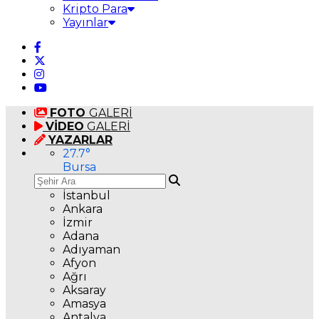
Kripto Para
Yayınlar
FOTO
GALERİ
VİDEO
GALERİ
YAZARLAR
27.7
°
Bursa
İstanbul
Ankara
İzmir
Adana
Adıyaman
Afyon
Ağrı
Aksaray
Amasya
Antalya