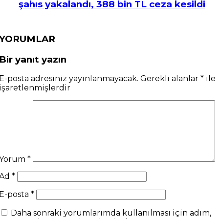
şahıs yakalandı, 388 bin TL ceza kesildi
YORUMLAR
Bir yanıt yazın
E-posta adresiniz yayınlanmayacak.
Gerekli alanlar
*
ile
işaretlenmişlerdir
Yorum
*
Ad
*
E-posta
*
Daha sonraki yorumlarımda kullanılması için adım,