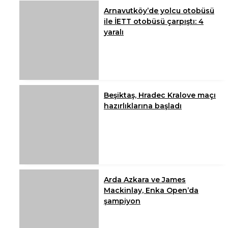
Arnavutköy’de yolcu otobüsü
ile İETT otobüsü çarpıştı: 4
yaralı
Beşiktaş, Hradec Kralove maçı
hazırlıklarına başladı
Arda Azkara ve James
Mackinlay, Enka Open’da
şampiyon