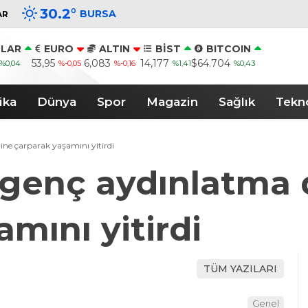
30.2
°
BURSA
AR
LAR
EURO
ALTIN
BİST
BITCOIN
53,95
6,083
14,177
$64.704
%0,04
%-0,05
%-0,16
%1,41
%0,43
ika
Dünya
Spor
Magazin
Sağlık
Tekno
ine çarparak yaşamını yitirdi
 genç aydınlatma 
mını yitirdi
TÜM YAZILARI
Genel