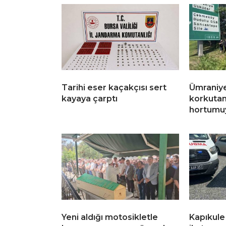
Tarihi eser kaçakçısı sert
Ümraniye
kayaya çarptı
korkutan
hortumuy
Yeni aldığı motosikletle
Kapıkule