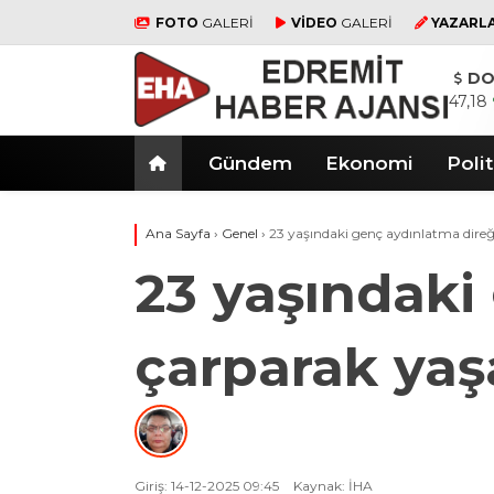
FOTO
GALERİ
VİDEO
GALERİ
YAZARL
DO
47,18
Gündem
Ekonomi
Polit
Ana Sayfa
›
Genel
›
23 yaşındaki genç aydınlatma direğ
23 yaşındaki
çarparak yaşa
Giriş: 14-12-2025 09:45
Kaynak: İHA