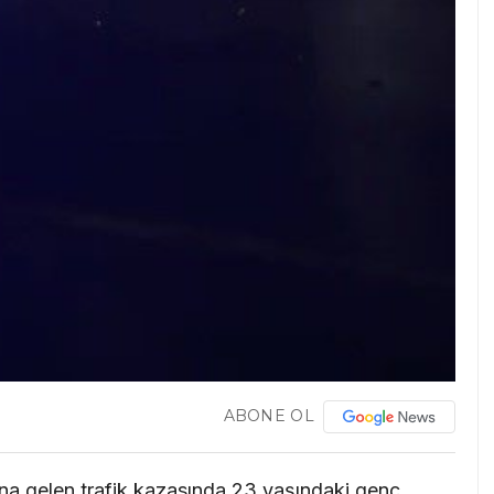
ABONE OL
a gelen trafik kazasında 23 yaşındaki genç,