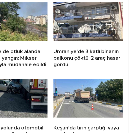
’de otluk alanda
Ümraniye’de 3 katlı binanın
 yangın: Mikser
balkonu çöktü: 2 araç hasar
la müdahale edildi
gördü
 yolunda otomobil
Keşan’da tırın çarptığı yaya