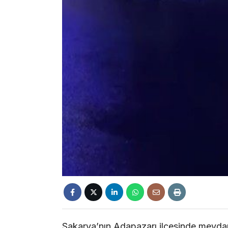
Sakarya’nın Adapazarı ilçesinde meydan