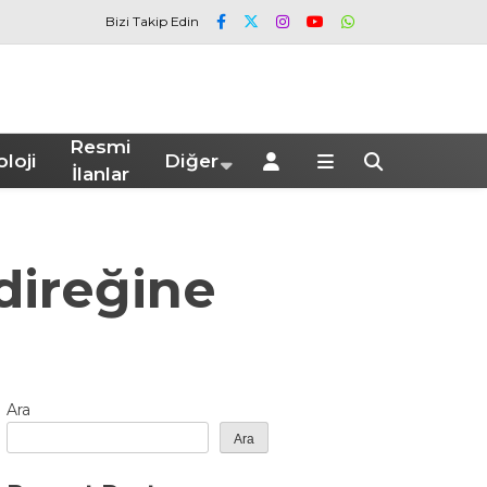
Bizi Takip Edin
Resmi
loji
Diğer
İlanlar
direğine
Ara
Ara