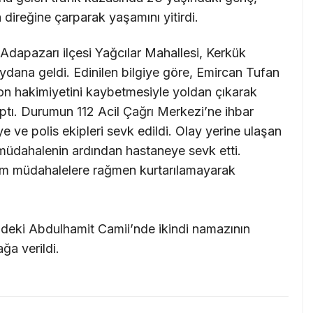
 direğine çarparak yaşamını yitirdi.
 Adapazarı ilçesi Yağcılar Mahallesi, Kerkük
ana geldi. Edinilen bilgiye göre, Emircan Tufan
yon hakimiyetini kaybetmesiyle yoldan çıkarak
ptı. Durumun 112 Acil Çağrı Merkezi’ne ihbar
ye ve polis ekipleri sevk edildi. Olay yerine ulaşan
lk müdahalenin ardından hastaneye sevk etti.
tüm müdahalelere rağmen kurtarılamayarak
ndeki Abdulhamit Camii’nde ikindi namazının
ğa verildi.