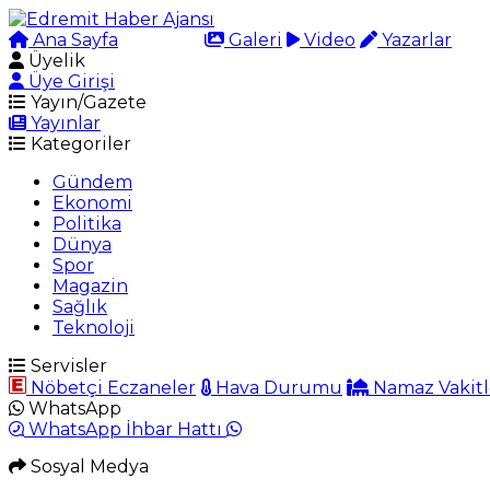
Ana Sayfa
Arama
Galeri
Video
Yazarlar
Üyelik
Üye Girişi
Yayın/Gazete
Yayınlar
Kategoriler
Gündem
Ekonomi
Politika
Dünya
Spor
Magazin
Sağlık
Teknoloji
Servisler
Nöbetçi Eczaneler
Hava Durumu
Namaz Vakitl
WhatsApp
WhatsApp İhbar Hattı
Sosyal Medya