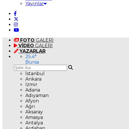
Yayınlar
FOTO
GALERİ
VİDEO
GALERİ
YAZARLAR
25.4
°
Bursa
İstanbul
Ankara
İzmir
Adana
Adıyaman
Afyon
Ağrı
Aksaray
Amasya
Antalya
Ardahan