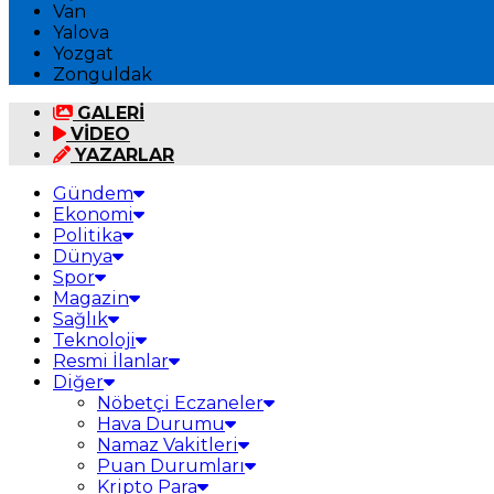
Van
Yalova
Yozgat
Zonguldak
GALERİ
VİDEO
YAZARLAR
Gündem
Ekonomi
Politika
Dünya
Spor
Magazin
Sağlık
Teknoloji
Resmi İlanlar
Diğer
Nöbetçi Eczaneler
Hava Durumu
Namaz Vakitleri
Puan Durumları
Kripto Para