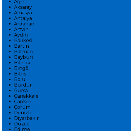
Ağrı
Aksaray
Amasya
Antalya
Ardahan
Artvin
Aydın
Balıkesir
Bartın
Batman
Bayburt
Bilecik
Bingöl
Bitlis
Bolu
Burdur
Bursa
Çanakkale
Çankırı
Çorum
Denizli
Diyarbakır
Düzce
Edirne