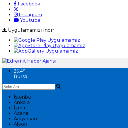
Facebook
Instagram
Youtube
Uygulamamızı İndir
25.4
°
Bursa
İstanbul
Ankara
İzmir
Adana
Adıyaman
Afyon