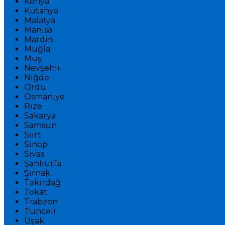
Konya
Kütahya
Malatya
Manisa
Mardin
Muğla
Muş
Nevşehir
Niğde
Ordu
Osmaniye
Rize
Sakarya
Samsun
Siirt
Sinop
Sivas
Şanlıurfa
Şırnak
Tekirdağ
Tokat
Trabzon
Tunceli
Uşak