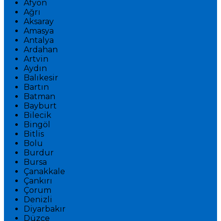
Afyon
Ağrı
Aksaray
Amasya
Antalya
Ardahan
Artvin
Aydın
Balıkesir
Bartın
Batman
Bayburt
Bilecik
Bingöl
Bitlis
Bolu
Burdur
Bursa
Çanakkale
Çankırı
Çorum
Denizli
Diyarbakır
Düzce