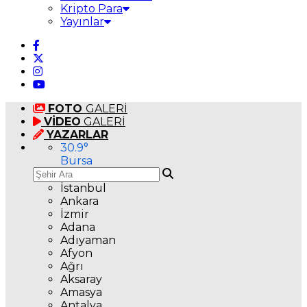
Kripto Para
Yayınlar
FOTO
GALERİ
VİDEO
GALERİ
YAZARLAR
30.9
°
Bursa
İstanbul
Ankara
İzmir
Adana
Adıyaman
Afyon
Ağrı
Aksaray
Amasya
Antalya