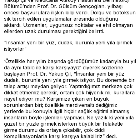
Yakup Çil ve Medicana Ataköy Hastanesi Dermatoloji
Bölümü’nden Prof. Dr. Gülsüm Gençoğlan, yılbaşı
öncesi başvurulara ilişkin bilgi verdi. Dolgu ve botoksun
sık tercih edilen uygulamalar arasında olduğunu
aktardı. Uzmanlar, uygunsuz noktalar ve ehil olmayan
ellerden uzak durulması gerektiğini belirtti.
“İnsanlar yeni bir yüz, dudak, burunla yeni yıla girmek
istiyorlar”
‘Özellikle her yılın başında gördüğümüz kadarıyla bu yıl
da aynı tablo ile karşı karşıyayız’ diyerek sözlerine
başlayan Prof. Dr. Yakup Çil, “İnsanlar yeni bir yüz,
dudak, burunla yeni yıla girmek istiyor. Bu dönemde bir
talep artışı meydan geliyor. Yaptırdığımız merkeze çok
dikkat etmemiz gerekir, ortam çok hijyenik mi, kurallara
riayet ediyor mu? Karşımıza çıkan en büyük
sorunlardan biri; özellikle merdivenaltı dediğimiz
yerlerde bu konuyla ilgili hiçbir sağlık eğitimi almamış
insanların böyle işlemleri yapması. Ne yazık ki yeni yıla
güzel bir yüzle girmek isterken büyük bir felaketle
girme durumu da ortaya çıkabilir, çok ciddi
komplikasyonlarla karşı karşıya kalabiliriz” dedi.