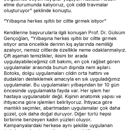
etme durumunda kalıyoruz, çok ciddi travmalar
oluşturuyor” şeklinde konuştu.
“Yılbaşına herkes ışıltılı bir ciltte girmek istiyor”
Kendilerine başvurularla ilgili konuşan Prof. Dr. Gülsüm
Gençoğlan, “Yılbaşına herkes ışıltılı bir ciltte girmek
istiyor ama öncelikle derinin kış aylarında nemliliği
azalıyor, nemsiz ciltlerde özellikle neme odaklanmalıyız.
Çift aşamalı temizlikler, ikisini bir arada
uygulayabileceğimiz cilt bakımı, en çok rağbet gören
uygulamalar arasında bunun dışında nem aşıları.
Botoks, dolgu uygulamaları cildin orta hattını ve
dudakları desteklemek amacıyla en sık uyguladığımız
uygulamalar. Bu uygulamaları yılbaşından bir 10 gün
öncesinde uygulamakta fayda var. Her işlem her
hastaya uygulanabilir değil. Kişinin anatomik yapısı ve
ihtiyacına göre işlemleri belirliyoruz. İhtiyaca göre
mantıklı seçimler, abartmadan uygulamalar çok daha
güzel, çok daha doğal duruyor. Diğer türlü hepsi
birbirine benzeyen kadın yüzleri oluyor.
Kampanyalardaki herkese aynı şekilde uygulanan