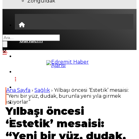
Zonguldak
Gündem
Ekonomi
Politika
Dünya
Ana Sayfa
›
Sağlık
›
Yılbaşı öncesi ‘Estetik’ mesaisi:
“Yeni bir yüz, dudak, burunla yeni yıla girmek
istiyorlar”
Spor
Yılbaşı öncesi
Magazin
‘Estetik’ mesaisi:
“Yeni bir yüz, dudak,
Sağlık