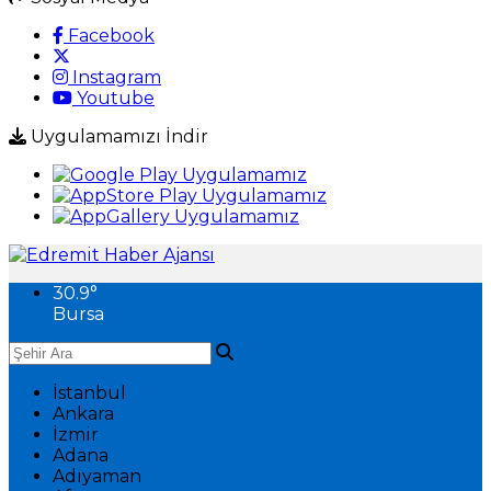
Facebook
Instagram
Youtube
Uygulamamızı İndir
30.9
°
Bursa
İstanbul
Ankara
İzmir
Adana
Adıyaman