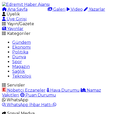
Ana Sayfa
Arama
Galeri
Video
Yazarlar
Üyelik
Üye Girişi
Yayın/Gazete
Yayınlar
Kategoriler
Gündem
Ekonomi
Politika
Dünya
Spor
Magazin
Sağlık
Teknoloji
Servisler
Nöbetçi Eczaneler
Hava Durumu
Namaz
Vakitleri
Puan Durumu
WhatsApp
WhatsApp İhbar Hattı
Sosyal Medya