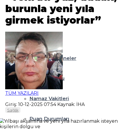
burunla yeni yıla
Teknoloji
girmek istiyorlar”
Resmi İlanlar
Diğer
Nöbetçi Eczaneler
Hava Durumu
TÜM YAZILARI
Namaz Vakitleri
Giriş: 10-12-2025 07:54
Kaynak: İHA
Sağlık
Puan Durumları