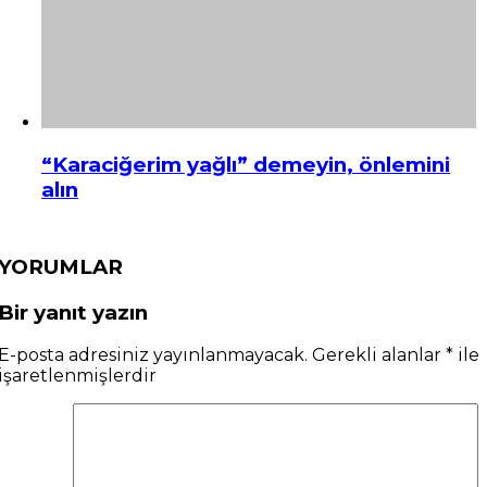
“Karaciğerim yağlı” demeyin, önlemini
alın
YORUMLAR
Bir yanıt yazın
E-posta adresiniz yayınlanmayacak.
Gerekli alanlar
*
ile
işaretlenmişlerdir