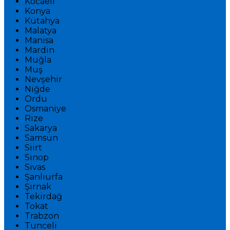
Kocaeli
Konya
Kütahya
Malatya
Manisa
Mardin
Muğla
Muş
Nevşehir
Niğde
Ordu
Osmaniye
Rize
Sakarya
Samsun
Siirt
Sinop
Sivas
Şanlıurfa
Şırnak
Tekirdağ
Tokat
Trabzon
Tunceli