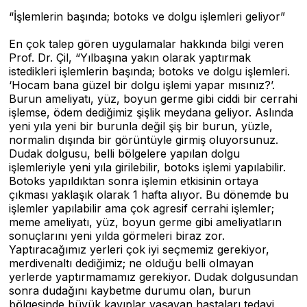
“İşlemlerin başında; botoks ve dolgu işlemleri geliyor”
En çok talep gören uygulamalar hakkında bilgi veren
Prof. Dr. Çil, “Yılbaşına yakın olarak yaptırmak
istedikleri işlemlerin başında; botoks ve dolgu işlemleri.
‘Hocam bana güzel bir dolgu işlemi yapar mısınız?’.
Burun ameliyatı, yüz, boyun germe gibi ciddi bir cerrahi
işlemse, ödem dediğimiz şişlik meydana geliyor. Aslında
yeni yıla yeni bir burunla değil şiş bir burun, yüzle,
normalin dışında bir görüntüyle girmiş oluyorsunuz.
Dudak dolgusu, belli bölgelere yapılan dolgu
işlemleriyle yeni yıla girilebilir, botoks işlemi yapılabilir.
Botoks yapıldıktan sonra işlemin etkisinin ortaya
çıkması yaklaşık olarak 1 hafta alıyor. Bu dönemde bu
işlemler yapılabilir ama çok agresif cerrahi işlemler;
meme ameliyatı, yüz, boyun germe gibi ameliyatların
sonuçlarını yeni yılda görmeleri biraz zor.
Yaptıracağımız yerleri çok iyi seçmemiz gerekiyor,
merdivenaltı dediğimiz; ne olduğu belli olmayan
yerlerde yaptırmamamız gerekiyor. Dudak dolgusundan
sonra dudağını kaybetme durumu olan, burun
bölgesinde büyük kayıplar yaşayan hastaları tedavi