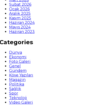
Şubat 2026
Ocak 2026
Aralık 2025
Kasım 2025
Haziran 2024
Mayıs 2024
Haziran 2023
Categories
Dünya
Ekonomi
Foto Galeri
Genel
Gündem
Köşe Yazıları
Magazin
Politika
Sağlık
Spor
Teknoloji
Video Galeri