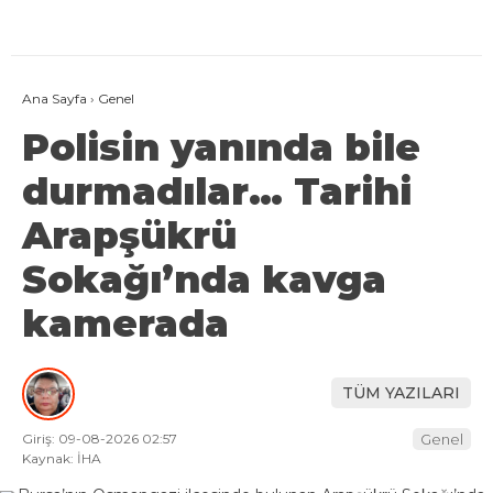
Ana Sayfa
›
Genel
Polisin yanında bile
durmadılar… Tarihi
Arapşükrü
Sokağı’nda kavga
kamerada
TÜM YAZILARI
Giriş: 09-08-2026 02:57
Genel
Kaynak: İHA