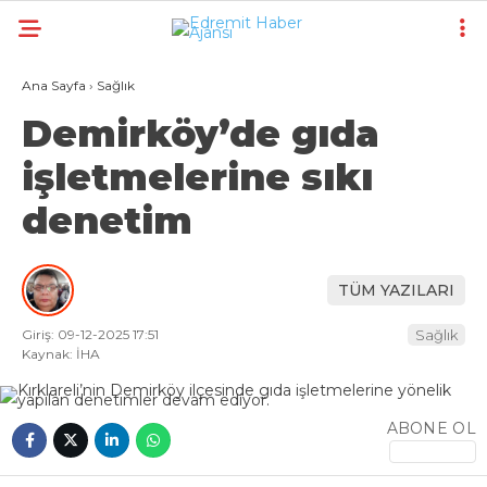
Ana Sayfa
›
Sağlık
Demirköy’de gıda
işletmelerine sıkı
denetim
TÜM YAZILARI
Giriş: 09-12-2025 17:51
Sağlık
Kaynak: İHA
ABONE OL