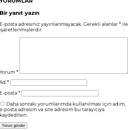
YORUMLAR
Bir yanıt yazın
E-posta adresiniz yayınlanmayacak.
Gerekli alanlar
*
ile
işaretlenmişlerdir
Yorum
*
Ad
*
E-posta
*
Daha sonraki yorumlarımda kullanılması için adım,
e-posta adresim ve site adresim bu tarayıcıya
kaydedilsin.