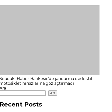
Sıradaki Haber
Balıkesir’de jandarma dedektifi
motosiklet hırsızlarına göz açtırmadı
Ara
Ara
Recent Posts