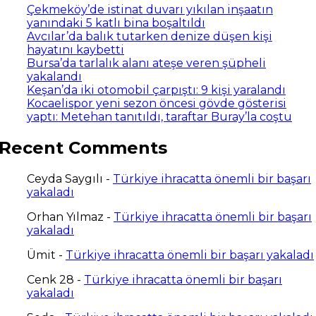
Çekmeköy’de istinat duvarı yıkılan inşaatın
yanındaki 5 katlı bina boşaltıldı
Avcılar’da balık tutarken denize düşen kişi
hayatını kaybetti
Bursa’da tarlalık alanı ateşe veren şüpheli
yakalandı
Keşan’da iki otomobil çarpıştı: 9 kişi yaralandı
Kocaelispor yeni sezon öncesi gövde gösterisi
yaptı: Metehan tanıtıldı, taraftar Buray’la coştu
Recent Comments
Ceyda Saygılı
-
Türkiye ihracatta önemli bir başarı
yakaladı
Orhan Yılmaz
-
Türkiye ihracatta önemli bir başarı
yakaladı
Ümit
-
Türkiye ihracatta önemli bir başarı yakaladı
Cenk 28
-
Türkiye ihracatta önemli bir başarı
yakaladı