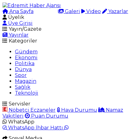
Ana Sayfa
Arama
Galeri
Video
Yazarlar
Üyelik
Üye Girişi
Yayın/Gazete
Yayınlar
Kategoriler
Gündem
Ekonomi
Politika
Dünya
Spor
Magazin
Sağlık
Teknoloji
Servisler
Nöbetçi Eczaneler
Hava Durumu
Namaz
Vakitleri
Puan Durumu
WhatsApp
WhatsApp İhbar Hattı
Sosyal Medya