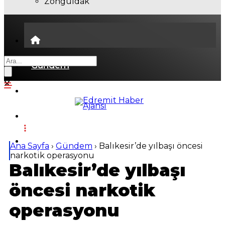
Zonguldak
Gündem
Ekonomi
Politika
Dünya
Ana Sayfa
›
Gündem
›
Balıkesir’de yılbaşı öncesi
narkotik operasyonu
Balıkesir’de yılbaşı
Spor
öncesi narkotik
Magazin
operasyonu
Sağlık