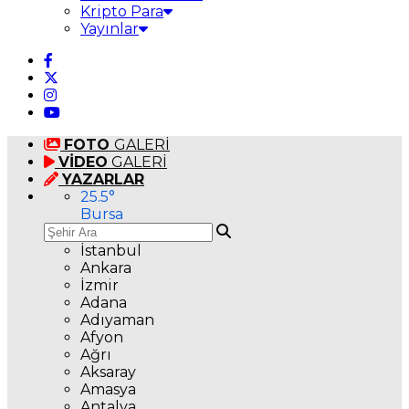
Kripto Para
Yayınlar
FOTO
GALERİ
VİDEO
GALERİ
YAZARLAR
25.5
°
Bursa
İstanbul
Ankara
İzmir
Adana
Adıyaman
Afyon
Ağrı
Aksaray
Amasya
Antalya