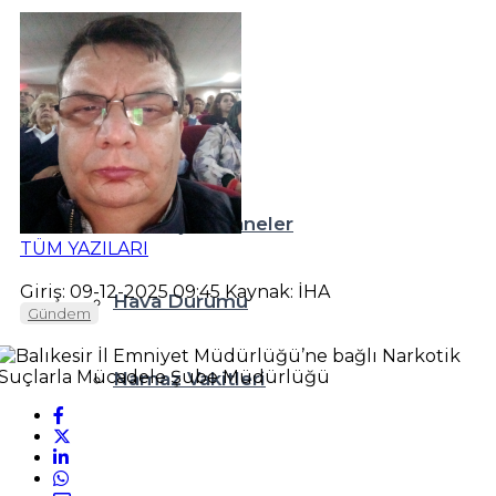
Teknoloji
Resmi İlanlar
Diğer
Nöbetçi Eczaneler
TÜM YAZILARI
Giriş: 09-12-2025 09:45
Kaynak: İHA
Hava Durumu
Gündem
Namaz Vakitleri
Puan Durumları