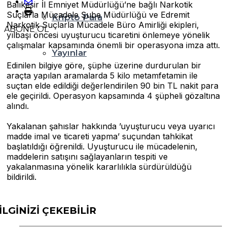
Balıkesir İl Emniyet Müdürlüğü’ne bağlı Narkotik
Suçlarla Mücadele Şube Müdürlüğü ve Edremit
Kripto Para
Narkotik Suçlarla Mücadele Büro Amirliği ekipleri,
ABONE OL
yılbaşı öncesi uyuşturucu ticaretini önlemeye yönelik
çalışmalar kapsamında önemli bir operasyona imza attı.
Yayınlar
Edinilen bilgiye göre, şüphe üzerine durdurulan bir
araçta yapılan aramalarda 5 kilo metamfetamin ile
suçtan elde edildiği değerlendirilen 90 bin TL nakit para
ele geçirildi. Operasyon kapsamında 4 şüpheli gözaltına
alındı.
Yakalanan şahıslar hakkında ’uyuşturucu veya uyarıcı
madde imal ve ticareti yapma’ suçundan tahkikat
başlatıldığı öğrenildi. Uyuşturucu ile mücadelenin,
maddelerin satışını sağlayanların tespiti ve
yakalanmasına yönelik kararlılıkla sürdürüldüğü
bildirildi.
İLGİNİZİ
ÇEKEBİLİR