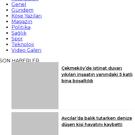
Genel
Gündem
Köşe Yazıları
Magazin
Politika
Sağlık
Spor
Teknoloji
Video Galeri
SON HABERLER
Çekmeköy’de istinat duvarı
yıkılan inşaatın yanındaki 5 katlı
bina boşaltıldı
Avcılar’da balık tutarken denize
düşen kişi hayatını kaybetti