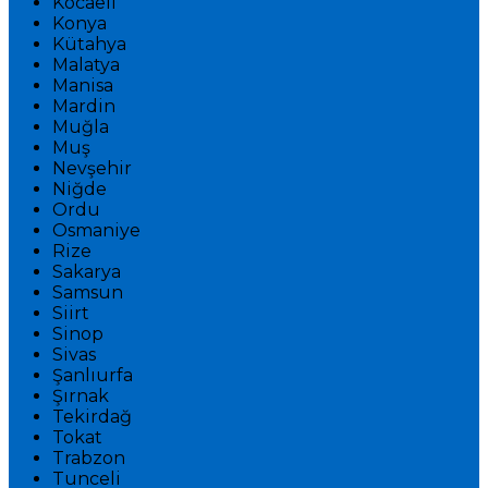
Kocaeli
Konya
Kütahya
Malatya
Manisa
Mardin
Muğla
Muş
Nevşehir
Niğde
Ordu
Osmaniye
Rize
Sakarya
Samsun
Siirt
Sinop
Sivas
Şanlıurfa
Şırnak
Tekirdağ
Tokat
Trabzon
Tunceli