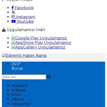
Facebook
Instagram
Youtube
Uygulamamızı İndir
25.5
°
Bursa
İstanbul
Ankara
İzmir
Adana
Adıyaman