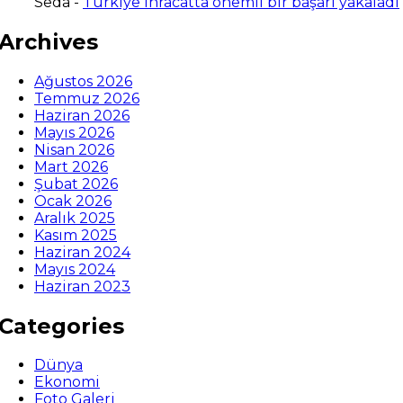
Seda
-
Türkiye ihracatta önemli bir başarı yakaladı
Archives
Ağustos 2026
Temmuz 2026
Haziran 2026
Mayıs 2026
Nisan 2026
Mart 2026
Şubat 2026
Ocak 2026
Aralık 2025
Kasım 2025
Haziran 2024
Mayıs 2024
Haziran 2023
Categories
Dünya
Ekonomi
Foto Galeri