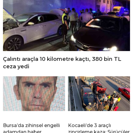
Çalıntı araçla 10 kilometre kaçtı, 380 bin TL
ceza yedi
Bursa’da zihinsel engelli
Kocaeli’de 3 araçlı
adamdan haber
zincirleme kaza: Sürücüler