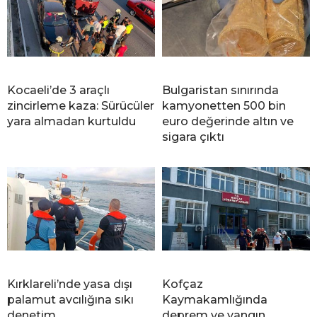
Kocaeli’de 3 araçlı
Bulgaristan sınırında
zincirleme kaza: Sürücüler
kamyonetten 500 bin
yara almadan kurtuldu
euro değerinde altın ve
sigara çıktı
Kırklareli’nde yasa dışı
Kofçaz
palamut avcılığına sıkı
Kaymakamlığında
denetim
deprem ve yangın