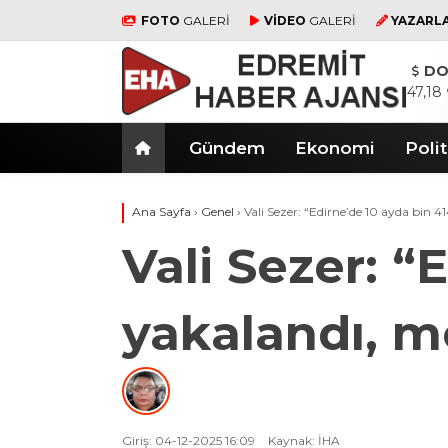
FOTO
GALERİ
VİDEO
GALERİ
YAZARL
DO
47,18
Gündem
Ekonomi
Polit
Ana Sayfa
›
Genel
›
Vali Sezer: “Edirne’de 10 ayda bin 41
Vali Sezer: “
yakalandı, mo
Giriş: 04-12-2025 16:09
Kaynak: İHA