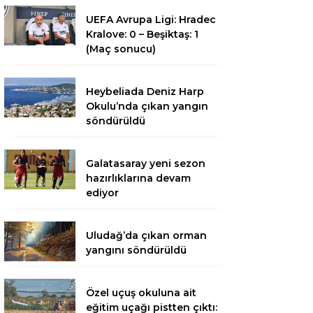
UEFA Avrupa Ligi: Hradec
Kralove: 0 – Beşiktaş: 1
(Maç sonucu)
Heybeliada Deniz Harp
Okulu’nda çıkan yangın
söndürüldü
Galatasaray yeni sezon
hazırlıklarına devam
ediyor
Uludağ’da çıkan orman
yangını söndürüldü
Özel uçuş okuluna ait
eğitim uçağı pistten çıktı: