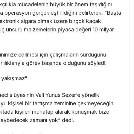
çakçılıkla mücadelenin büyük bir önem taşıdığını
a operasyon gerçekleştirildiğini belirterek, “Başta
elektronik sigara olmak üzere birçok kaçak
suç unsuru malzemelerin piyasa değeri 10 milyar
minimize edilmesi için çalışmaların sürdüğünü
lılıklarıyla görev başında olduğunu söyledi.
e yakışmaz”
eclis üyesinin Vali Yunus Sezer’e yönelik
uyu kişisel bir tartışma zeminine çekmeyeceğini
noktada kişileri muhatap alarak konuşmak bize
 kaybedecek zamanı yok” dedi.