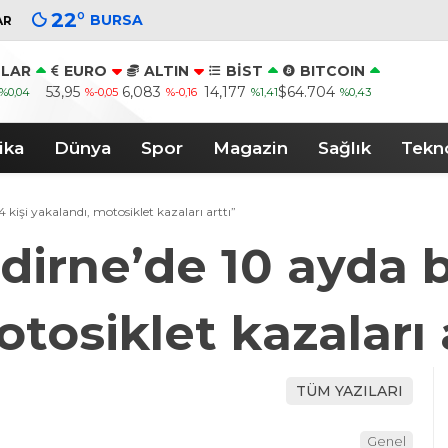
22
°
BURSA
AR
LAR
EURO
ALTIN
BİST
BITCOIN
53,95
6,083
14,177
$64.704
%0,04
%-0,05
%-0,16
%1,41
%0,43
ika
Dünya
Spor
Magazin
Sağlık
Tekno
4 kişi yakalandı, motosiklet kazaları arttı”
Edirne’de 10 ayda b
tosiklet kazaları 
TÜM YAZILARI
Genel