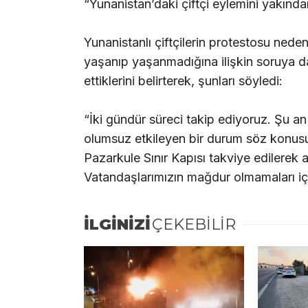
“Yunanistan’daki çiftçi eylemini yakınd
Yunanistanlı çiftçilerin protestosu nedeni
yaşanıp yaşanmadığına ilişkin soruya d
ettiklerini belirterek, şunları söyledi:
“İki gündür süreci takip ediyoruz. Şu an i
olumsuz etkileyen bir durum söz konus
Pazarkule Sınır Kapısı takviye edilerek a
Vatandaşlarımızın mağdur olmamaları için
İLGİNİZİ
ÇEKEBİLİR