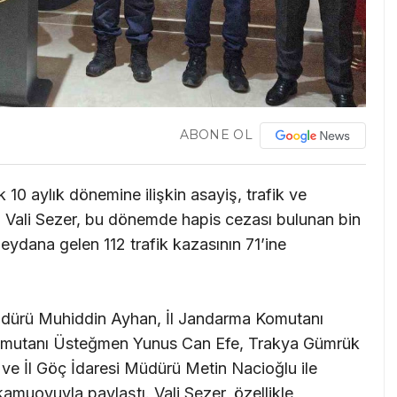
ABONE OL
k 10 aylık dönemine ilişkin asayiş, trafik ve
ı. Vali Sezer, bu dönemde hapis cezası bulunan bin
eydana gelen 112 trafik kazasının 71’ine
Müdürü Muhiddin Ayhan, İl Jandarma Komutanı
omutanı Üsteğmen Yunus Can Efe, Trakya Gümrük
ve İl Göç İdaresi Müdürü Metin Nacioğlu ile
kamuoyuyla paylaştı. Vali Sezer, özellikle