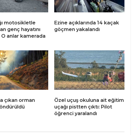
ğı motosikletle
Ezine açıklarında 14 kaçak
an genç hayatını
göçmen yakalandı
: O anlar kamerada
a çıkan orman
Özel uçuş okuluna ait eğitim
söndürüldü
uçağı pistten çıktı: Pilot
öğrenci yaralandı