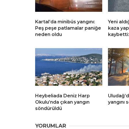
Kartal’da minibüs yangını:
Yeni aldı
Peş peşe patlamalar paniğe
kaza yap
neden oldu
kaybetti
Heybeliada Deniz Harp
Uludağ’d
Okulu’nda çıkan yangın
yangını 
söndürüldü
YORUMLAR