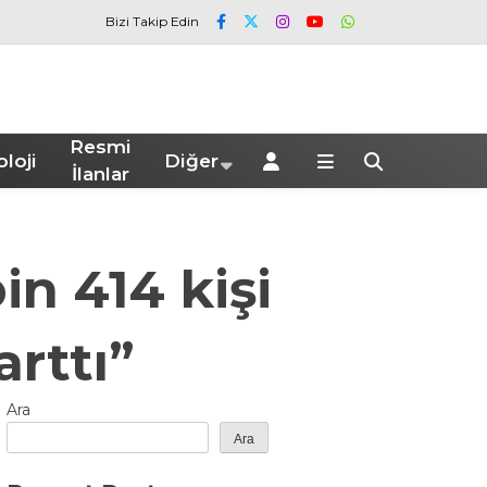
Bizi Takip Edin
Resmi
loji
Diğer
İlanlar
in 414 kişi
arttı”
Ara
Ara