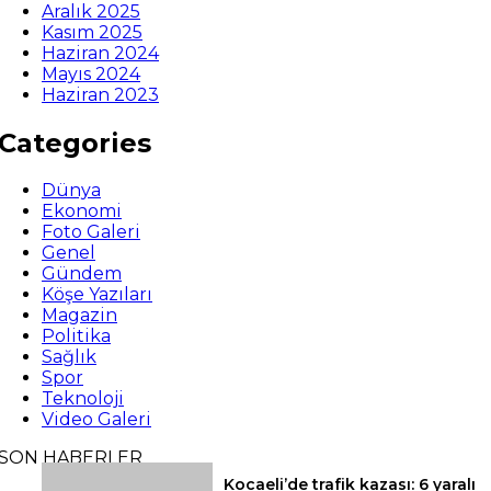
Aralık 2025
Kasım 2025
Haziran 2024
Mayıs 2024
Haziran 2023
Categories
Dünya
Ekonomi
Foto Galeri
Genel
Gündem
Köşe Yazıları
Magazin
Politika
Sağlık
Spor
Teknoloji
Video Galeri
SON HABERLER
Kocaeli’de trafik kazası: 6 yaralı