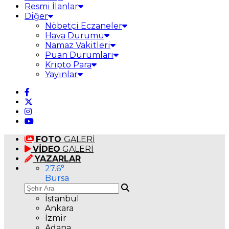
Resmi İlanlar
Diğer
Nöbetçi Eczaneler
Hava Durumu
Namaz Vakitleri
Puan Durumları
Kripto Para
Yayınlar
FOTO
GALERİ
VİDEO
GALERİ
YAZARLAR
27.6
°
Bursa
İstanbul
Ankara
İzmir
Adana