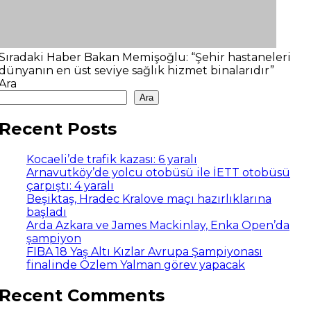
Sıradaki Haber
Bakan Memişoğlu: “Şehir hastaneleri
dünyanın en üst seviye sağlık hizmet binalarıdır”
Ara
Ara
Recent Posts
Kocaeli’de trafik kazası: 6 yaralı
Arnavutköy’de yolcu otobüsü ile İETT otobüsü
çarpıştı: 4 yaralı
Beşiktaş, Hradec Kralove maçı hazırlıklarına
başladı
Arda Azkara ve James Mackinlay, Enka Open’da
şampiyon
FIBA 18 Yaş Altı Kızlar Avrupa Şampiyonası
finalinde Özlem Yalman görev yapacak
Recent Comments