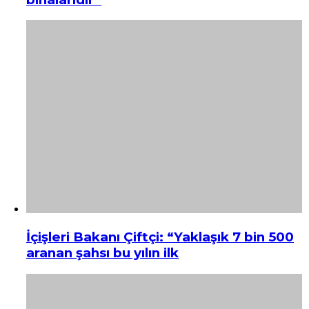
İçişleri Bakanı Çiftçi: “Yaklaşık 7 bin 500
aranan şahsı bu yılın ilk