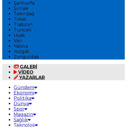
Şanlıurfa
Şırnak
Tekirdağ
Tokat
Trabzon
Tunceli
Uşak
Van
Yalova
Yozgat
Zonguldak
GALERİ
VİDEO
YAZARLAR
Gündem
Ekonomi
Politika
Dünya
Spor
Magazin
Sağlık
Teknoloji