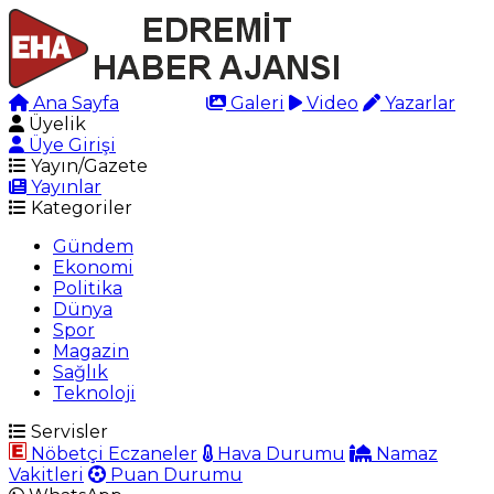
Ana Sayfa
Arama
Galeri
Video
Yazarlar
Üyelik
Üye Girişi
Yayın/Gazete
Yayınlar
Kategoriler
Gündem
Ekonomi
Politika
Dünya
Spor
Magazin
Sağlık
Teknoloji
Servisler
Nöbetçi Eczaneler
Hava Durumu
Namaz
Vakitleri
Puan Durumu