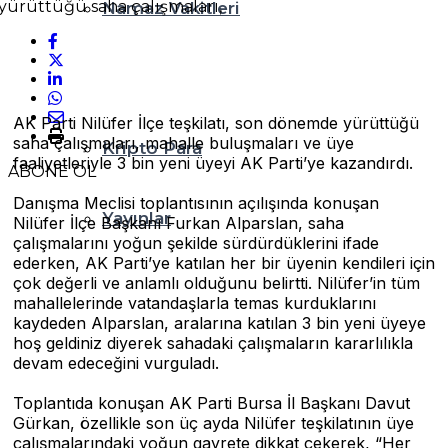
Namaz Vakitleri
Puan Durumları
AK Parti Nilüfer İlçe teşkilatı, son dönemde yürüttüğü
saha çalışmaları, mahalle buluşmaları ve üye
Kripto Para
faaliyetleriyle 3 bin yeni üyeyi AK Parti’ye kazandırdı.
ABONE OL
Danışma Meclisi toplantısının açılışında konuşan
Yayınlar
Nilüfer İlçe Başkanı Furkan Alparslan, saha
çalışmalarını yoğun şekilde sürdürdüklerini ifade
ederken, AK Parti’ye katılan her bir üyenin kendileri için
çok değerli ve anlamlı olduğunu belirtti. Nilüfer’in tüm
mahallelerinde vatandaşlarla temas kurduklarını
kaydeden Alparslan, aralarına katılan 3 bin yeni üyeye
hoş geldiniz diyerek sahadaki çalışmaların kararlılıkla
devam edeceğini vurguladı.
Toplantıda konuşan AK Parti Bursa İl Başkanı Davut
Gürkan, özellikle son üç ayda Nilüfer teşkilatının üye
çalışmalarındaki yoğun gayrete dikkat çekerek, “Her