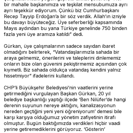
bir mahalle başkanımıza ve teşkilat mensubumuza ayrı
ayrı teşekkür ediyorum. Çünkü biz Cumhurbaşkanı
Recep Tayyip Erdoğan’a bir söz verdik. Allah’ın izniyle
bu davayı büyüteceğiz. Üye seferberliği kapsamında
Mayıs aydından bu yana Türkiye genelinde 750 binden
fazla yeni üye aramıza katıldı” dedi.
Gürkan, üye çalışmalarının sadece sayıdan ibaret
olmadığını belirterek, “Vatandaşlarımızla sahada bir
araya gelmemiz, önerilerini ve taleplerini dinlememiz
onların bize olan güvenini pekiştirmemiz açısından çok
kıymetli. Biz sahada oldukça vatandaş kendini yalnız
hissetmiyor” ifadelerini kullandı.
CHP’li Büyükşehir Belediyesi’nin vaatlerini yerine
getirmediğini vurgulayan Başkan Gürkan, 20 yıl
belediye başkanlığı yaptığı ilçede ‘Ben Nilüfer’de hangi
derenin suyunun nereye aktığını, kanalizasyonun
nereden geçtiğini yeni yeni öğreniyorum’ demesi bile
karşı karşıya olduğumuz yönetim zafiyetinin itirafı
olmuştur. Bugün baktığımızda verdikleri hiçbir vaadi
yerine getiremediklerini görüyoruz. ‘Gösterin’