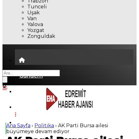
Trabzon
Tunceli
Uşak
Van
Yalova
Yozgat
Zonguldak
Gündem
Ekonomi
Politika
Dünya
Ana Sayfa
›
Politika
›
AK Parti Bursa ailesi
büyümeye devam ediyor
Spor