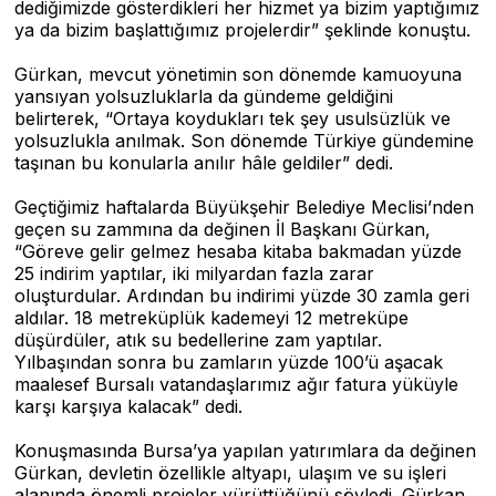
dediğimizde gösterdikleri her hizmet ya bizim yaptığımız
ya da bizim başlattığımız projelerdir” şeklinde konuştu.
Gürkan, mevcut yönetimin son dönemde kamuoyuna
yansıyan yolsuzluklarla da gündeme geldiğini
belirterek, “Ortaya koydukları tek şey usulsüzlük ve
yolsuzlukla anılmak. Son dönemde Türkiye gündemine
taşınan bu konularla anılır hâle geldiler” dedi.
Geçtiğimiz haftalarda Büyükşehir Belediye Meclisi’nden
geçen su zammına da değinen İl Başkanı Gürkan,
“Göreve gelir gelmez hesaba kitaba bakmadan yüzde
25 indirim yaptılar, iki milyardan fazla zarar
oluşturdular. Ardından bu indirimi yüzde 30 zamla geri
aldılar. 18 metreküplük kademeyi 12 metreküpe
düşürdüler, atık su bedellerine zam yaptılar.
Yılbaşından sonra bu zamların yüzde 100’ü aşacak
maalesef Bursalı vatandaşlarımız ağır fatura yüküyle
karşı karşıya kalacak” dedi.
Konuşmasında Bursa’ya yapılan yatırımlara da değinen
Gürkan, devletin özellikle altyapı, ulaşım ve su işleri
alanında önemli projeler yürüttüğünü söyledi. Gürkan,