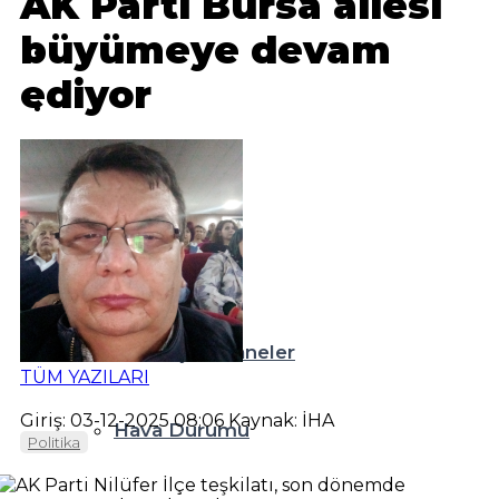
AK Parti Bursa ailesi
büyümeye devam
Magazin
ediyor
Sağlık
Teknoloji
Resmi İlanlar
Diğer
Nöbetçi Eczaneler
TÜM YAZILARI
Giriş: 03-12-2025 08:06
Kaynak: İHA
Hava Durumu
Politika