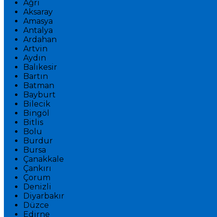
Ağrı
Aksaray
Amasya
Antalya
Ardahan
Artvin
Aydın
Balıkesir
Bartın
Batman
Bayburt
Bilecik
Bingöl
Bitlis
Bolu
Burdur
Bursa
Çanakkale
Çankırı
Çorum
Denizli
Diyarbakır
Düzce
Edirne