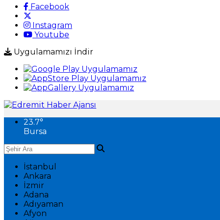
Facebook
Instagram
Youtube
Uygulamamızı İndir
23.7
°
Bursa
İstanbul
Ankara
İzmir
Adana
Adıyaman
Afyon