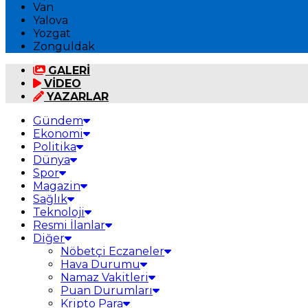
Van
Yalova
Yozgat
Zonguldak
GALERİ
VİDEO
YAZARLAR
Gündem
Ekonomi
Politika
Dünya
Spor
Magazin
Sağlık
Teknoloji
Resmi İlanlar
Diğer
Nöbetçi Eczaneler
Hava Durumu
Namaz Vakitleri
Puan Durumları
Kripto Para