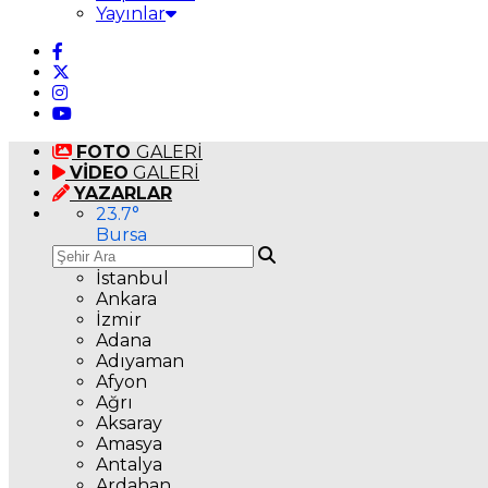
Yayınlar
FOTO
GALERİ
VİDEO
GALERİ
YAZARLAR
23.7
°
Bursa
İstanbul
Ankara
İzmir
Adana
Adıyaman
Afyon
Ağrı
Aksaray
Amasya
Antalya
Ardahan