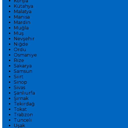
Konya
Kütahya
Malatya
Manisa
Mardin
Muğla
Muş
Nevşehir
Niğde
Ordu
Osmaniye
Rize
Sakarya
Samsun
Siirt
Sinop
Sivas
Şanlıurfa
Şırnak
Tekirdağ
Tokat
Trabzon
Tunceli
Uşak