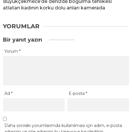
Büyükçekmece’de denizde boğulma tehlikesi
atlatan kadının korku dolu anları kamerada
YORUMLAR
Bir yanıt yazın
Yorum
*
Ad
*
E-posta
*
Daha sonraki yorumlarımda kullanılması için adım, e-posta
adresim ve site adresim bu tarayıcıya kaydedilsin.