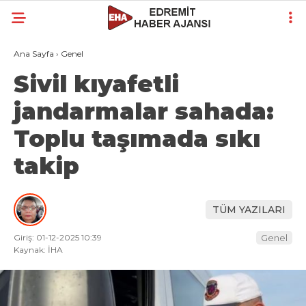
Ana Sayfa
›
Genel
Sivil kıyafetli
jandarmalar sahada:
Toplu taşımada sıkı
takip
TÜM YAZILARI
Giriş: 01-12-2025 10:39
Genel
Kaynak: İHA