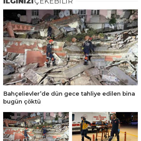
İLGİNİZİ
ÇEKEBİLİR
Bahçelievler’de dün gece tahliye edilen bina
bugün çöktü