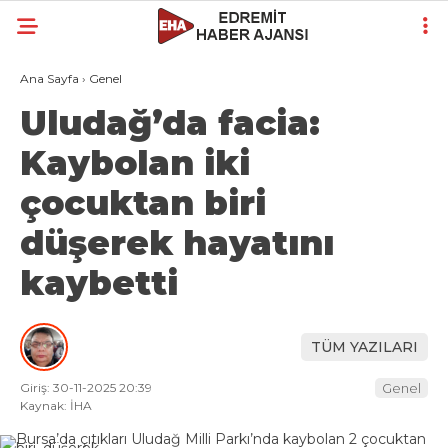
Ana Sayfa
›
Genel
Uludağ’da facia:
Kaybolan iki
çocuktan biri
düşerek hayatını
kaybetti
TÜM YAZILARI
Giriş: 30-11-2025 20:39
Genel
Kaynak: İHA