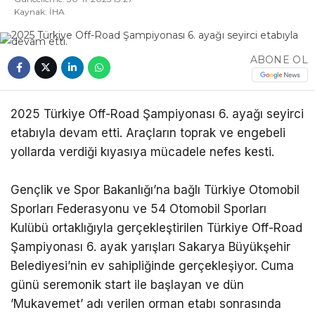
Kaynak: İHA
RESMI İLANLAR
DIĞER
ABONE OL
WhatsApp
İhbar Hattı
2025 Türkiye Off-Road Şampiyonası 6. ayağı seyirci
etabıyla devam etti. Araçların toprak ve engebeli
yollarda verdiği kıyasıya mücadele nefes kesti.
Facebook
Gençlik ve Spor Bakanlığı’na bağlı Türkiye Otomobil
Sporları Federasyonu ve 54 Otomobil Sporları
Kulübü ortaklığıyla gerçekleştirilen Türkiye Off-Road
Şampiyonası 6. ayak yarışları Sakarya Büyükşehir
Instagram
Belediyesi’nin ev sahipliğinde gerçekleşiyor. Cuma
günü seremonik start ile başlayan ve dün
Youtube
’Mukavemet’ adı verilen orman etabı sonrasında