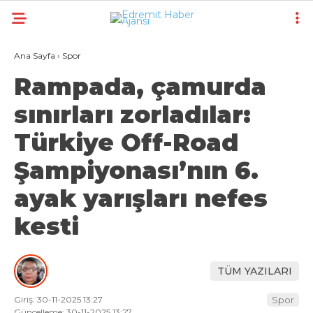
20.8
°
BURSA
Ana Sayfa
›
Spor
GALERİ
VİDEO
YAZARLAR
Rampada, çamurda
sınırları zorladılar:
GÜNDEM
Türkiye Off-Road
EKONOMI
Şampiyonası’nın 6.
POLITIKA
ayak yarışları nefes
DÜNYA
kesti
SPOR
MAGAZIN
TÜM YAZILARI
SAĞLIK
Giriş: 30-11-2025 13:27
Spor
TEKNOLOJI
Güncelleme: 30-11-2025 13:27