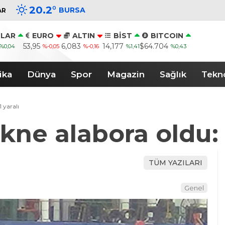
20.2
°
BURSA
AR
LAR
EURO
ALTIN
BİST
BITCOIN
53,95
6,083
14,177
$64.704
%0,04
%-0,05
%-0,16
%1,41
%0,43
ika
Dünya
Spor
Magazin
Sağlık
Tekno
1 yaralı
kne alabora oldu: 1
TÜM YAZILARI
Genel