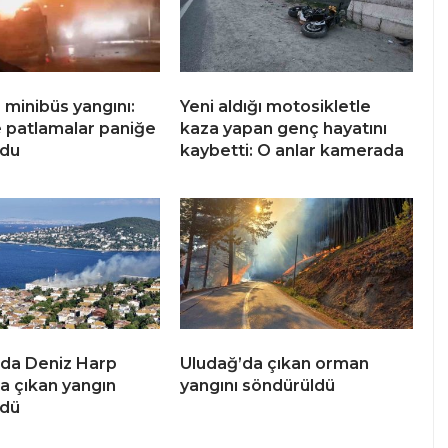
 minibüs yangını:
Yeni aldığı motosikletle
 patlamalar paniğe
kaza yapan genç hayatını
ldu
kaybetti: O anlar kamerada
da Deniz Harp
Uludağ’da çıkan orman
a çıkan yangın
yangını söndürüldü
ldü