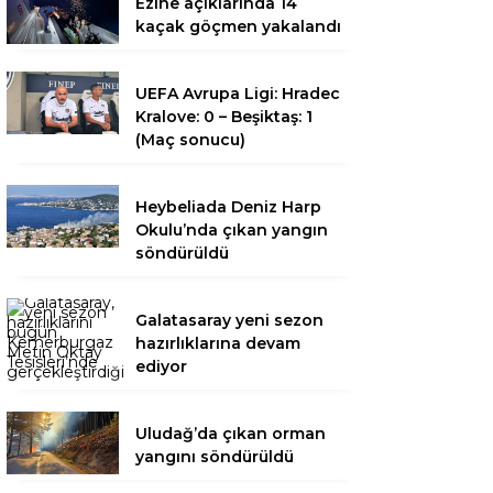
Ezine açıklarında 14
kaçak göçmen yakalandı
UEFA Avrupa Ligi: Hradec
Kralove: 0 – Beşiktaş: 1
(Maç sonucu)
Heybeliada Deniz Harp
Okulu’nda çıkan yangın
söndürüldü
Galatasaray yeni sezon
hazırlıklarına devam
ediyor
Uludağ’da çıkan orman
yangını söndürüldü