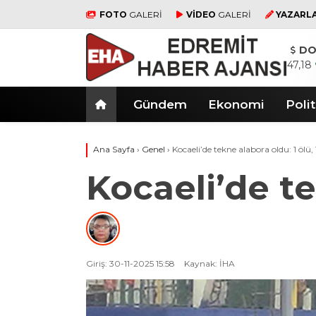
FOTO
GALERİ
VİDEO
GALERİ
YAZARL
DO
47,18
Gündem
Ekonomi
Polit
Ana Sayfa
›
Genel
›
Kocaeli’de tekne alabora oldu: 1 ölü, 
Kocaeli’de te
Giriş: 30-11-2025 15:58
Kaynak: İHA