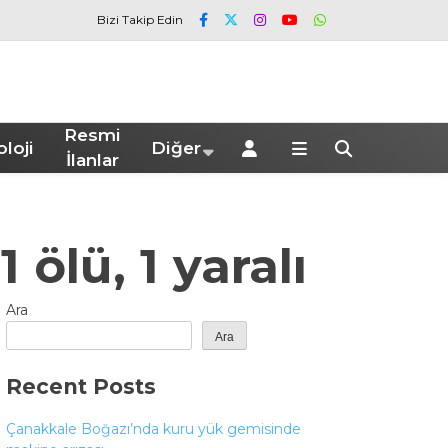
Bizi Takip Edin
Resmi
loji
Diğer
İlanlar
 ölü, 1 yaralı
Ara
Ara
Recent Posts
Çanakkale Boğazı’nda kuru yük gemisinde