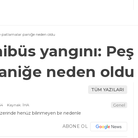
e patlamalar paniğe neden oldu
nibüs yangını: Peş
paniğe neden oldu
TÜM YAZILARI
54
Kaynak: İHA
Genel
ABONE OL