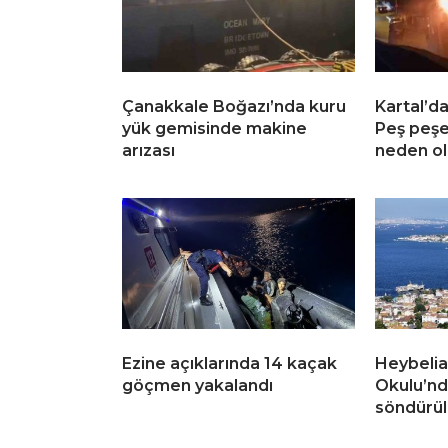
Çanakkale Boğazı’nda kuru
Kartal’da
yük gemisinde makine
Peş peşe
arızası
neden o
Ezine açıklarında 14 kaçak
Heybelia
göçmen yakalandı
Okulu’nd
söndürü