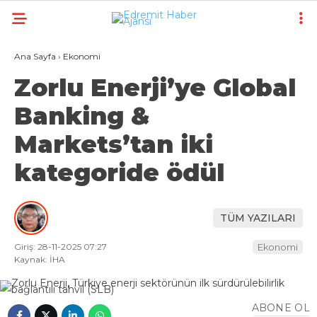
24
°
BURSA
Ana Sayfa
›
Ekonomi
GALERİ
VİDEO
YAZARLAR
Zorlu Enerji’ye Global
Banking &
GÜNDEM
Markets’tan iki
EKONOMI
kategoride ödül
POLITIKA
DÜNYA
TÜM YAZILARI
SPOR
Giriş: 28-11-2025 07:27
Ekonomi
MAGAZIN
Kaynak: İHA
SAĞLIK
ABONE OL
TEKNOLOJI