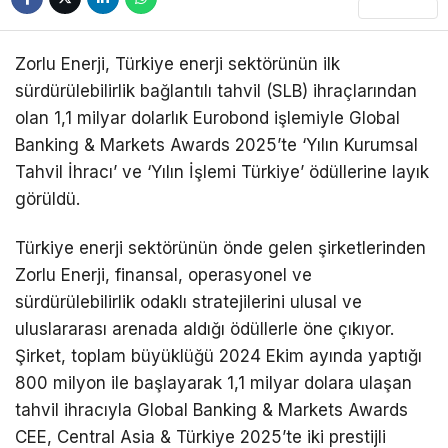
RESMI İLANLAR
Zorlu Enerji, Türkiye enerji sektörünün ilk
DIĞER
sürdürülebilirlik bağlantılı tahvil (SLB) ihraçlarından
WhatsApp
olan 1,1 milyar dolarlık Eurobond işlemiyle Global
İhbar Hattı
Banking & Markets Awards 2025’te ‘Yılın Kurumsal
Tahvil İhracı’ ve ‘Yılın İşlemi Türkiye’ ödüllerine layık
görüldü.
Facebook
Türkiye enerji sektörünün önde gelen şirketlerinden
Zorlu Enerji, finansal, operasyonel ve
sürdürülebilirlik odaklı stratejilerini ulusal ve
uluslararası arenada aldığı ödüllerle öne çıkıyor.
Instagram
Şirket, toplam büyüklüğü 2024 Ekim ayında yaptığı
800 milyon ile başlayarak 1,1 milyar dolara ulaşan
tahvil ihracıyla Global Banking & Markets Awards
Youtube
CEE, Central Asia & Türkiye 2025’te iki prestijli