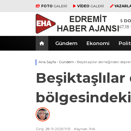
FOTO
GALERİ
VİDEO
GALERİ
YAZARL
DO
47,18
Gündem
Ekonomi
Polit
Ana Sayfa
›
Gündem
›
Beşiktaşlılar derneğinden depre
Beşiktaşlıla
bölgesindeki
Giriş: 28-11-2025 11:51
Kaynak: İHA