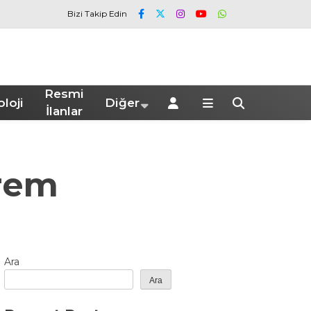
Bizi Takip Edin
Resmi
loji
Diğer
İlanlar
prem
Ara
Ara