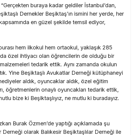
, “Gerçekten buraya kadar geldiler İstanbul’dan,
şiktaşlı Dernekler Beşiktaş’ın ismini her yerde, her
 kapsamında en güzel şekilde temsil ediyor,
 burası hem ilkokul hem ortaokul, yaklaşık 285
da özel ihtiyacı olan öğrencilerin de olduğu bir
e malzemeleri tedarik ettik. Aynı zamanda okulun
ştık. Yine Beşiktaşlı Avukatlar Derneği kütüphaneyi
 hediyeler aldık, oyuncaklar aldık, özel eğitim
ı, öğretmenlerin onaylı oyuncakları tedarik ettik,
utlu bize ki Beşiktaşlıyız, ne mutlu ki buradayız.
Özkan Burak Özmen’de yaptığı açıklamada şu
r Derneği olarak Balıkesir Beşiktaşlılar Derneği ile