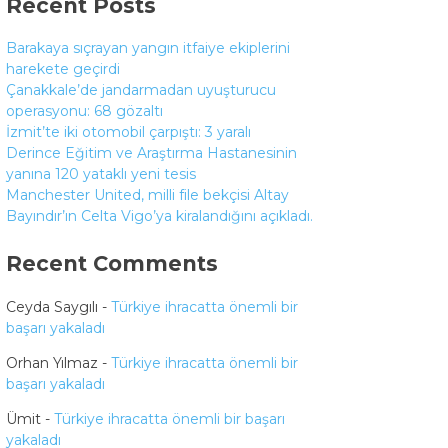
Recent Posts
Barakaya sıçrayan yangın itfaiye ekiplerini
Gündem
harekete geçirdi
Çanakkale’de jandarmadan uyuşturucu
Ekonomi
operasyonu: 68 gözaltı
Politika
İzmit’te iki otomobil çarpıştı: 3 yaralı
Derince Eğitim ve Araştırma Hastanesinin
Dünya
yanına 120 yataklı yeni tesis
Manchester United, milli file bekçisi Altay
Spor
Bayındır’ın Celta Vigo’ya kiralandığını açıkladı.
Magazin
Recent Comments
Sağlık
Ceyda Saygılı
-
Türkiye ihracatta önemli bir
başarı yakaladı
Teknoloji
Orhan Yılmaz
-
Türkiye ihracatta önemli bir
başarı yakaladı
Ümit
-
Türkiye ihracatta önemli bir başarı
yakaladı