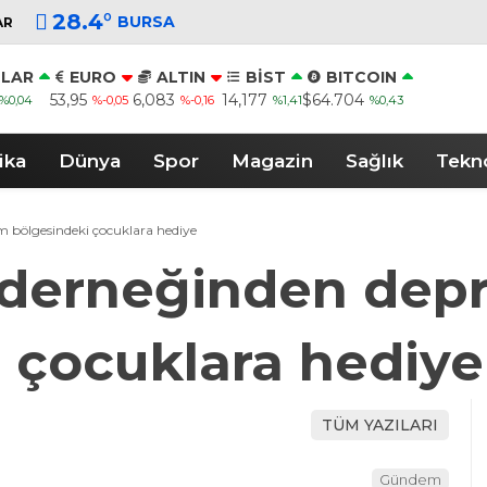
28.4
°
BURSA
AR
LAR
EURO
ALTIN
BİST
BITCOIN
53,95
6,083
14,177
$64.704
%0,04
%-0,05
%-0,16
%1,41
%0,43
ika
Dünya
Spor
Magazin
Sağlık
Tekno
m bölgesindeki çocuklara hediye
r derneğinden de
 çocuklara hediye
TÜM YAZILARI
Gündem