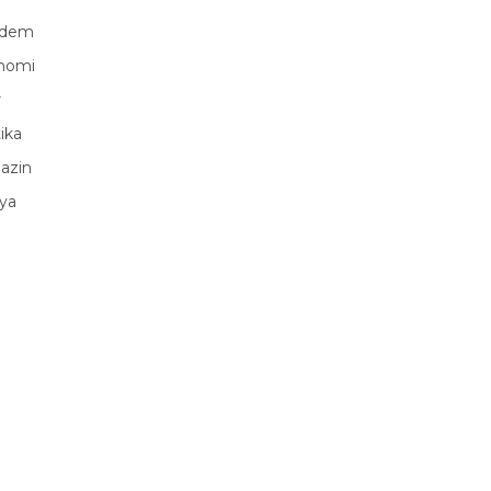
ndem
nomi
r
tika
azin
ya