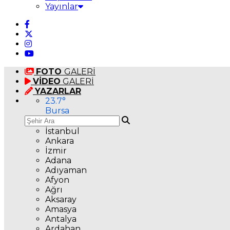
Yayınlar
FOTO
GALERİ
VİDEO
GALERİ
YAZARLAR
23.7
°
Bursa
İstanbul
Ankara
İzmir
Adana
Adıyaman
Afyon
Ağrı
Aksaray
Amasya
Antalya
Ardahan