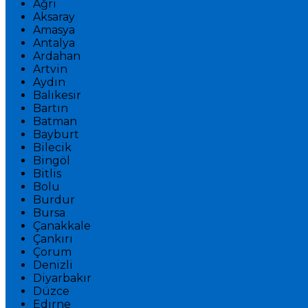
Ağrı
Aksaray
Amasya
Antalya
Ardahan
Artvin
Aydın
Balıkesir
Bartın
Batman
Bayburt
Bilecik
Bingöl
Bitlis
Bolu
Burdur
Bursa
Çanakkale
Çankırı
Çorum
Denizli
Diyarbakır
Düzce
Edirne