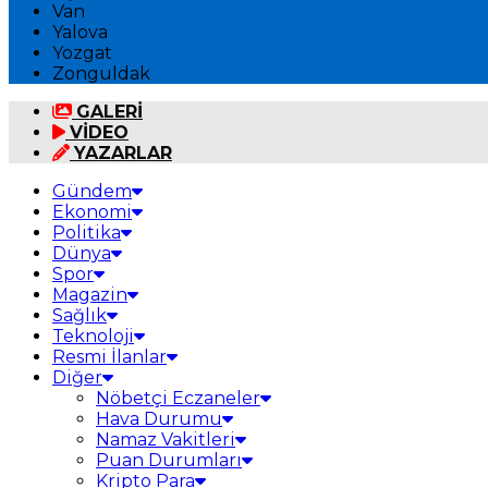
Van
Yalova
Yozgat
Zonguldak
GALERİ
VİDEO
YAZARLAR
Gündem
Ekonomi
Politika
Dünya
Spor
Magazin
Sağlık
Teknoloji
Resmi İlanlar
Diğer
Nöbetçi Eczaneler
Hava Durumu
Namaz Vakitleri
Puan Durumları
Kripto Para