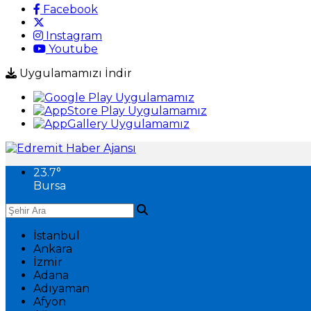
Facebook
Instagram
Youtube
Uygulamamızı İndir
23.7
°
Bursa
İstanbul
Ankara
İzmir
Adana
Adıyaman
Afyon