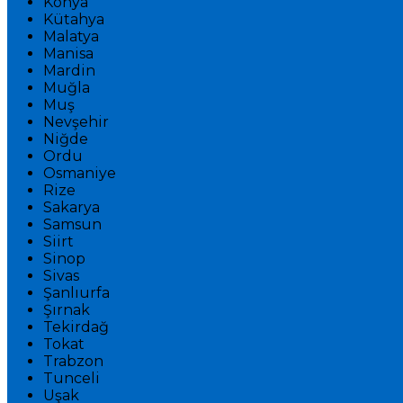
Konya
Kütahya
Malatya
Manisa
Mardin
Muğla
Muş
Nevşehir
Niğde
Ordu
Osmaniye
Rize
Sakarya
Samsun
Siirt
Sinop
Sivas
Şanlıurfa
Şırnak
Tekirdağ
Tokat
Trabzon
Tunceli
Uşak