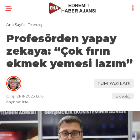
Ana Sayfa
›
Teknoloji
Profesörden yapay
zekaya: “Çok fırın
ekmek yemesi lazım”
TÜM YAZILARI
Giriş: 21-11-2025 13:16
Teknoloji
Kaynak: İHA