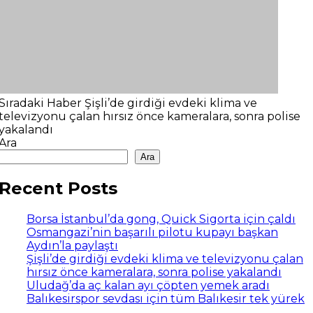
Sıradaki Haber
Şişli’de girdiği evdeki klima ve
televizyonu çalan hırsız önce kameralara, sonra polise
yakalandı
Ara
Ara
Recent Posts
Borsa İstanbul’da gong, Quick Sigorta için çaldı
Osmangazi’nin başarılı pilotu kupayı başkan
Aydın’la paylaştı
Şişli’de girdiği evdeki klima ve televizyonu çalan
hırsız önce kameralara, sonra polise yakalandı
Uludağ’da aç kalan ayı çöpten yemek aradı
Balıkesirspor sevdası için tüm Balıkesir tek yürek