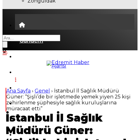
Zonguldak
Gündem
Ekonomi
Politika
Dünya
Ana Sayfa
›
Genel
›
İstanbul İl Sağlık Müdürü
Güner: “Şişli’de bir işletmede yemek yiyen 25 kişi
zehirlenme şüphesiyle sağlık kuruluşlarına
Spor
müracaat etti”
İstanbul İl Sağlık
Magazin
Müdürü Güner:
Sağlık