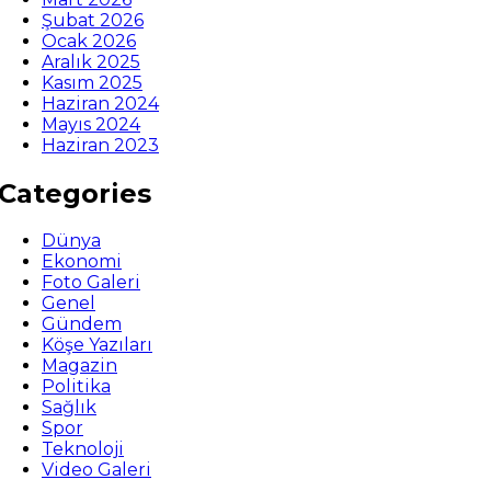
Şubat 2026
Ocak 2026
Aralık 2025
Kasım 2025
Haziran 2024
Mayıs 2024
Haziran 2023
Categories
Dünya
Ekonomi
Foto Galeri
Genel
Gündem
Köşe Yazıları
Magazin
Politika
Sağlık
Spor
Teknoloji
Video Galeri