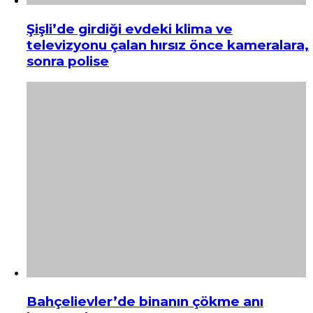
Şişli’de girdiği evdeki klima ve
televizyonu çalan hırsız önce kameralara,
sonra polise
Bahçelievler’de binanın çökme anı