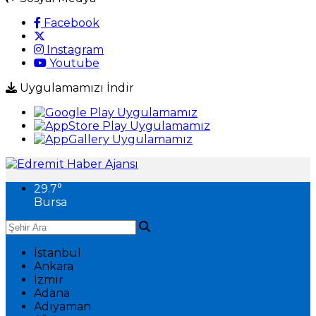
Facebook
Instagram
Youtube
Uygulamamızı İndir
29.7
°
Bursa
İstanbul
Ankara
İzmir
Adana
Adıyaman