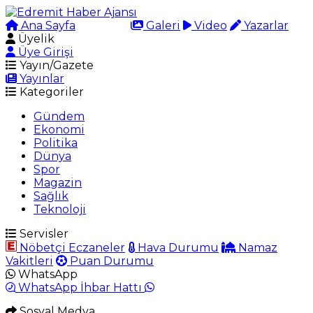
Ana Sayfa
Arama
Galeri
Video
Yazarlar
Üyelik
Üye Girişi
Yayın/Gazete
Yayınlar
Kategoriler
Gündem
Ekonomi
Politika
Dünya
Spor
Magazin
Sağlık
Teknoloji
Servisler
Nöbetçi Eczaneler
Hava Durumu
Namaz
Vakitleri
Puan Durumu
WhatsApp
WhatsApp İhbar Hattı
Sosyal Medya