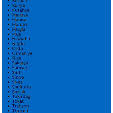
Kocaeli
Konya
Kütahya
Malatya
Manisa
Mardin
Muğla
Muş
Nevşehir
Niğde
Ordu
Osmaniye
Rize
Sakarya
Samsun
Siirt
Sinop
Sivas
Şanlıurfa
Şırnak
Tekirdağ
Tokat
Trabzon
Tunceli