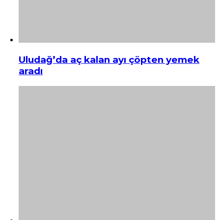
Uludağ’da aç kalan ayı çöpten yemek
aradı