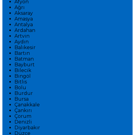
Afyon
Ağrı
Aksaray
Amasya
Antalya
Ardahan
Artvin
Aydın
Balıkesir
Bartın
Batman
Bayburt
Bilecik
Bingöl
Bitlis
Bolu
Burdur
Bursa
Çanakkale
Çankırı
Çorum
Denizli
Diyarbakır
Düzce