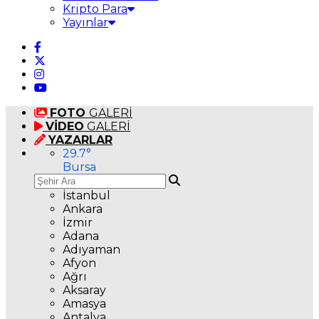
Kripto Para
Yayınlar
FOTO
GALERİ
VİDEO
GALERİ
YAZARLAR
29.7
°
Bursa
İstanbul
Ankara
İzmir
Adana
Adıyaman
Afyon
Ağrı
Aksaray
Amasya
Antalya