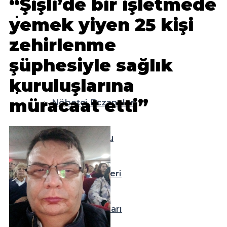
“Şişli’de bir işletmede
Teknoloji
yemek yiyen 25 kişi
zehirlenme
Resmi İlanlar
şüphesiyle sağlık
Diğer
kuruluşlarına
müracaat etti”
Nöbetçi Eczaneler
Hava Durumu
Namaz Vakitleri
Puan Durumları