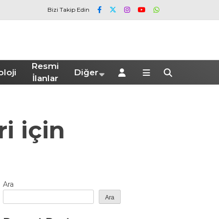
Bizi Takip Edin
Resmi
loji
Diğer
İlanlar
i için
Ara
Ara