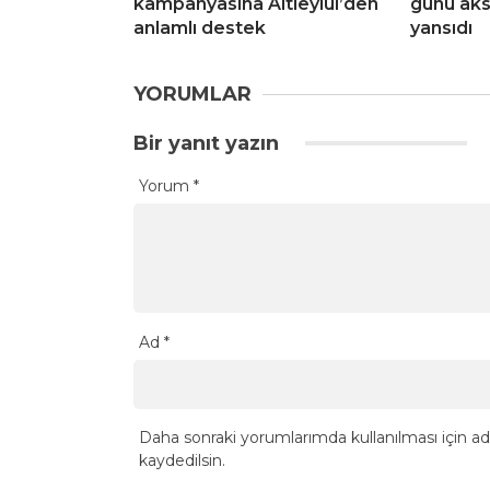
kampanyasına Altıeylül’den
günü aks
anlamlı destek
yansıdı
YORUMLAR
Bir yanıt yazın
Yorum
*
Ad
*
Daha sonraki yorumlarımda kullanılması için ad
kaydedilsin.