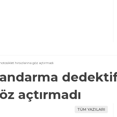
motosiklet hırsızlarına göz açtırmadı
 jandarma dedektif
göz açtırmadı
TÜM YAZILARI