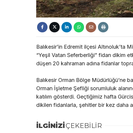
Balıkesir’in Edremit ilçesi Altınoluk’t
“Yeşil Vatan Seferberliği” fidan dikim e
düşen 20 kahraman adına fidanlar topra
Balıkesir Orman Bölge Müdürlüğü’ne ba
Orman İşletme Şefliği sorumluluk alanın
katılım gösterdi. Geçtiğimiz hafta Gürci
dikilen fidanlarla, şehitler bir kez daha a
İLGİNİZİ
ÇEKEBİLİR