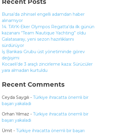
Recent Posts
Bursa’da zihinsel engelli adamdan haber
alınamıyor
14. TAYK-Eker Olympos Regatta’da ilk günün
kazananı “Team Nautique Yachting” oldu
Galatasaray, yeni sezon hazırlıklarını
sürdürüyor
İş Bankası Grubu üst yönetiminde görev
değişimi
Kocaeli’de 3 araçlı zincirleme kaza: Sürücüler
yara almadan kurtuldu
Recent Comments
Ceyda Saygılı
-
Türkiye ihracatta önemli bir
başarı yakaladı
Orhan Yılmaz
-
Türkiye ihracatta önemli bir
başarı yakaladı
Ümit
-
Türkiye ihracatta önemli bir başarı