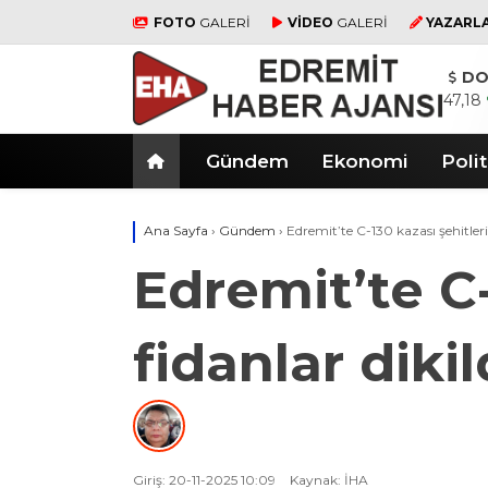
FOTO
GALERİ
VİDEO
GALERİ
YAZARL
DO
47,18
Gündem
Ekonomi
Polit
Ana Sayfa
›
Gündem
›
Edremit’te C-130 kazası şehitleri 
Edremit’te C-
fidanlar dikil
Giriş: 20-11-2025 10:09
Kaynak: İHA