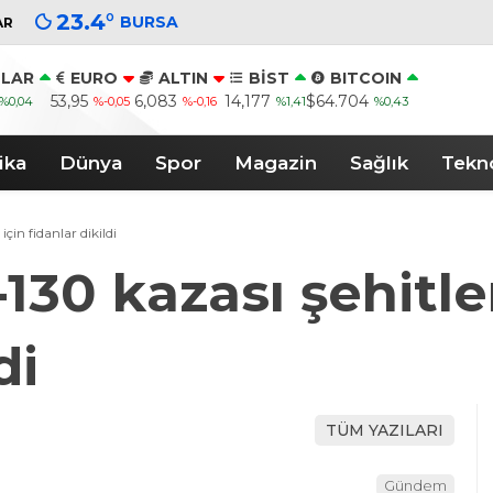
23.4
°
BURSA
AR
LAR
EURO
ALTIN
BİST
BITCOIN
53,95
6,083
14,177
$64.704
%0,04
%-0,05
%-0,16
%1,41
%0,43
ika
Dünya
Spor
Magazin
Sağlık
Tekno
için fidanlar dikildi
130 kazası şehitler
di
TÜM YAZILARI
Gündem