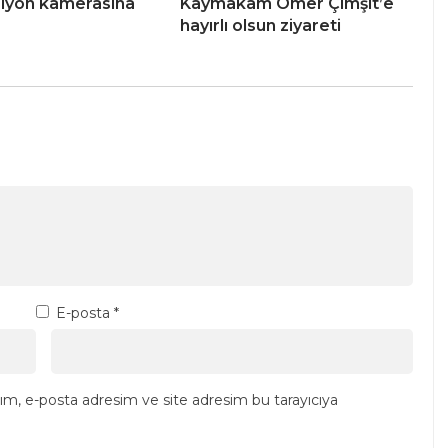
iyon kamerasına
Kaymakam Ömer Çimşit’e
hayırlı olsun ziyareti
E-posta
*
ım, e-posta adresim ve site adresim bu tarayıcıya