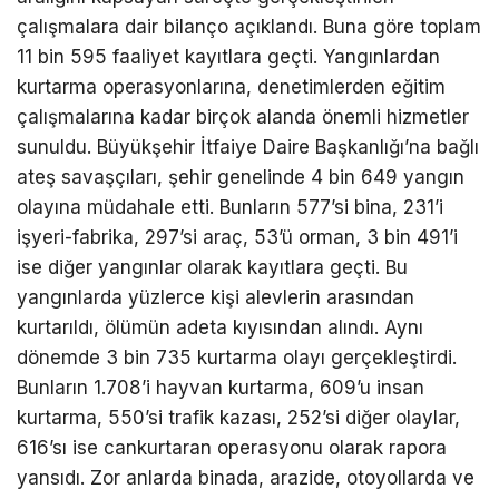
çalışmalara dair bilanço açıklandı. Buna göre toplam
11 bin 595 faaliyet kayıtlara geçti. Yangınlardan
kurtarma operasyonlarına, denetimlerden eğitim
çalışmalarına kadar birçok alanda önemli hizmetler
sunuldu. Büyükşehir İtfaiye Daire Başkanlığı’na bağlı
ateş savaşçıları, şehir genelinde 4 bin 649 yangın
olayına müdahale etti. Bunların 577’si bina, 231’i
işyeri-fabrika, 297’si araç, 53’ü orman, 3 bin 491’i
ise diğer yangınlar olarak kayıtlara geçti. Bu
yangınlarda yüzlerce kişi alevlerin arasından
kurtarıldı, ölümün adeta kıyısından alındı. Aynı
dönemde 3 bin 735 kurtarma olayı gerçekleştirdi.
Bunların 1.708’i hayvan kurtarma, 609’u insan
kurtarma, 550’si trafik kazası, 252’si diğer olaylar,
616’sı ise cankurtaran operasyonu olarak rapora
yansıdı. Zor anlarda binada, arazide, otoyollarda ve