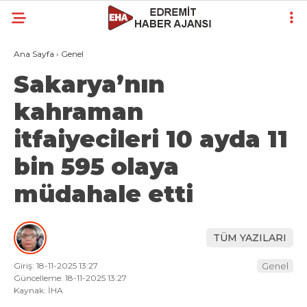
Ana Sayfa
›
Genel
Sakarya’nın
kahraman
itfaiyecileri 10 ayda 11
bin 595 olaya
müdahale etti
TÜM YAZILARI
Giriş: 18-11-2025 13:27
Genel
Güncelleme: 18-11-2025 13:27
Kaynak: İHA