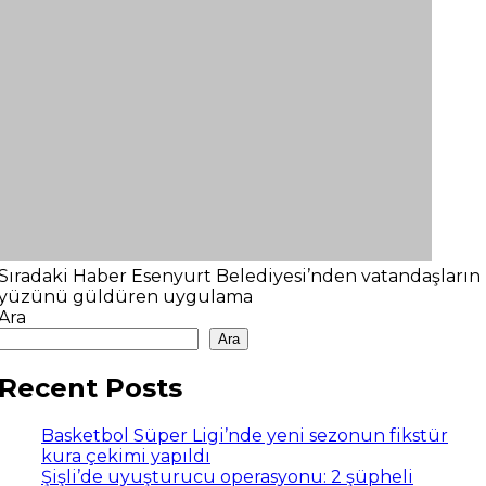
Sıradaki Haber
Esenyurt Belediyesi’nden vatandaşların
yüzünü güldüren uygulama
Ara
Ara
Recent Posts
Basketbol Süper Ligi’nde yeni sezonun fikstür
kura çekimi yapıldı
Şişli’de uyuşturucu operasyonu: 2 şüpheli