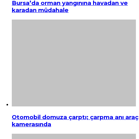
Bursa’da orman yangınına havadan ve
karadan müdahale
Otomobil domuza çarptı; çarpma anı araç
kamerasında