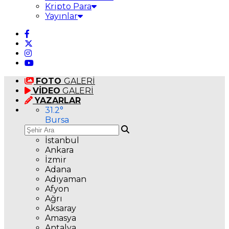
Kripto Para
Yayınlar
FOTO
GALERİ
VİDEO
GALERİ
YAZARLAR
31.2
°
Bursa
İstanbul
Ankara
İzmir
Adana
Adıyaman
Afyon
Ağrı
Aksaray
Amasya
Antalya