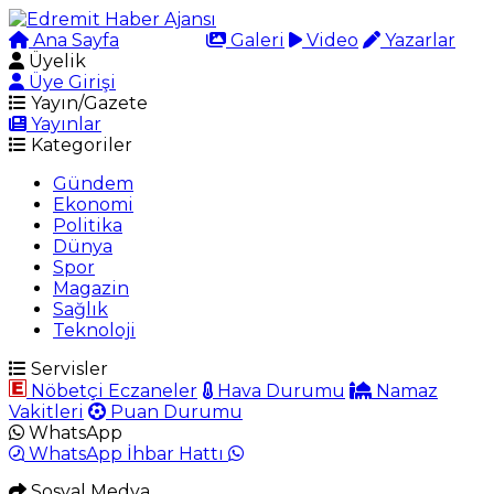
Ana Sayfa
Arama
Galeri
Video
Yazarlar
Üyelik
Üye Girişi
Yayın/Gazete
Yayınlar
Kategoriler
Gündem
Ekonomi
Politika
Dünya
Spor
Magazin
Sağlık
Teknoloji
Servisler
Nöbetçi Eczaneler
Hava Durumu
Namaz
Vakitleri
Puan Durumu
WhatsApp
WhatsApp İhbar Hattı
Sosyal Medya