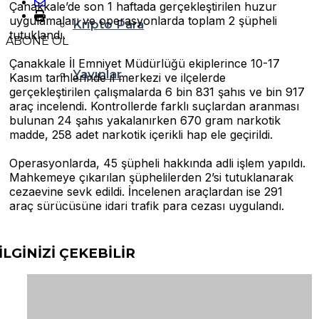
Çanakkale’de son 1 haftada gerçekleştirilen huzur
uygulamaları ve operasyonlarda toplam 2 şüpheli
Kripto Para
tutuklandı.
ABONE OL
Çanakkale İl Emniyet Müdürlüğü ekiplerince 10-17
Yayınlar
Kasım tarihlerinde il merkezi ve ilçelerde
gerçekleştirilen çalışmalarda 6 bin 831 şahıs ve bin 917
araç incelendi. Kontrollerde farklı suçlardan aranması
bulunan 24 şahıs yakalanırken 670 gram narkotik
madde, 258 adet narkotik içerikli hap ele geçirildi.
Operasyonlarda, 45 şüpheli hakkında adli işlem yapıldı.
Mahkemeye çıkarılan şüphelilerden 2’si tutuklanarak
cezaevine sevk edildi. İncelenen araçlardan ise 291
araç sürücüsüne idari trafik para cezası uygulandı.
İLGİNİZİ
ÇEKEBİLİR