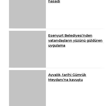
hasadı
Esenyurt Belediyesi’nden
vatandaşların yüzünü güldüren
uygulama
Ayvalık, tarihi Gümrük
Meydanı’na kavuştu