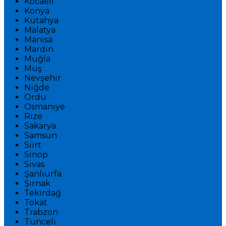
Kocaeli
Konya
Kütahya
Malatya
Manisa
Mardin
Muğla
Muş
Nevşehir
Niğde
Ordu
Osmaniye
Rize
Sakarya
Samsun
Siirt
Sinop
Sivas
Şanlıurfa
Şırnak
Tekirdağ
Tokat
Trabzon
Tunceli