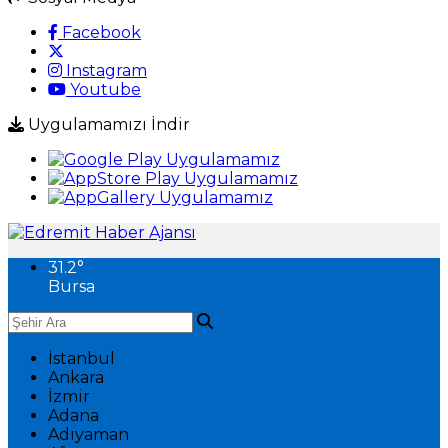
Facebook
Instagram
Youtube
Uygulamamızı İndir
31.2
°
Bursa
İstanbul
Ankara
İzmir
Adana
Adıyaman