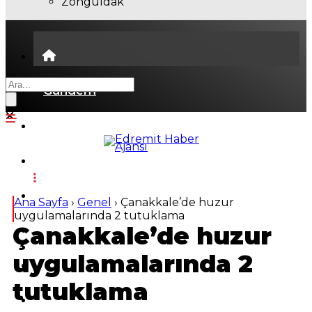
Zonguldak
Gündem
Ekonomi
Politika
Dünya
Ana Sayfa
›
Genel
›
Çanakkale’de huzur
uygulamalarında 2 tutuklama
Çanakkale’de huzur
Spor
uygulamalarında 2
Magazin
tutuklama
Sağlık