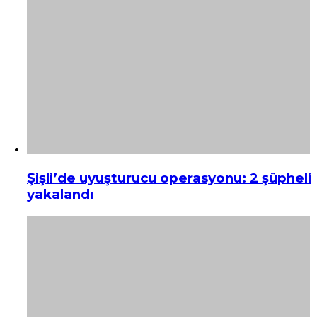
Şişli’de uyuşturucu operasyonu: 2 şüpheli
yakalandı