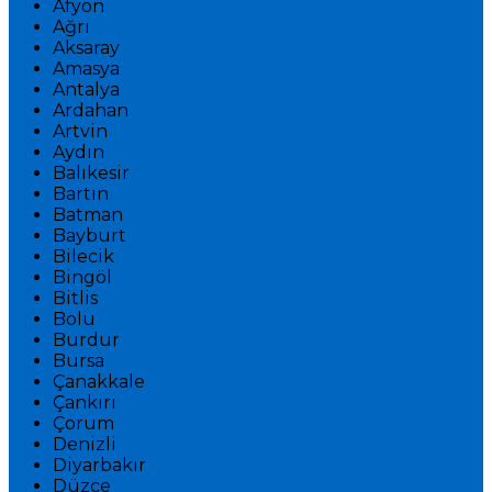
Afyon
Ağrı
Aksaray
Amasya
Antalya
Ardahan
Artvin
Aydın
Balıkesir
Bartın
Batman
Bayburt
Bilecik
Bingöl
Bitlis
Bolu
Burdur
Bursa
Çanakkale
Çankırı
Çorum
Denizli
Diyarbakır
Düzce