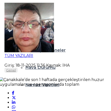
Teknoloji
Resmi İlanlar
Diğer
Nöbetçi Eczaneler
TÜM YAZILARI
Giriş: 18-11-2025 11:36
Kaynak: İHA
Hava Durumu
Genel
Namaz Vakitleri
Puan Durumları