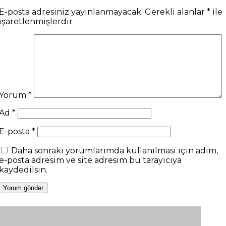
E-posta adresiniz yayınlanmayacak.
Gerekli alanlar
*
ile
işaretlenmişlerdir
Yorum
*
Ad
*
E-posta
*
Daha sonraki yorumlarımda kullanılması için adım,
e-posta adresim ve site adresim bu tarayıcıya
kaydedilsin.