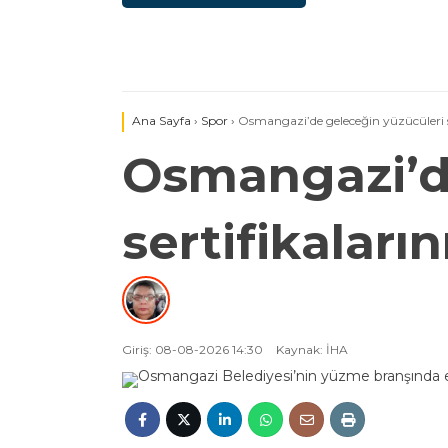
Ana Sayfa
›
Spor
›
Osmangazi’de geleceğin yüzücüleri ser
Osmangazi’d
sertifikaların
Giriş: 08-08-2026 14:30
Kaynak: İHA