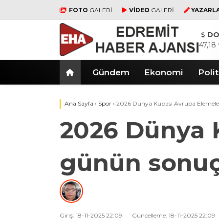
FOTO
GALERİ
VİDEO
GALERİ
YAZARL
DO
47,18
Gündem
Ekonomi
Polit
Ana Sayfa
›
Spor
›
2026 Dünya Kupası Avrupa Elemeler
2026 Dünya 
günün sonuç
Giriş: 18-11-2025 22:09
Güncelleme: 18-11-2025 22:09