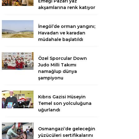
Emeği Pazarı yaz
akşamlarına renk katıyor
İnegöl’de orman yangını;
Havadan ve karadan
müdahale başlatıldı
Özel Sporcular Down
Judo Milli Takımı
namağlup dünya
şampiyonu
Kıbrıs Gazisi Hüseyin
Temel son yolculuğuna
uğurlandı
Osmangazi’de geleceğin
yüzücüleri sertifikalarını