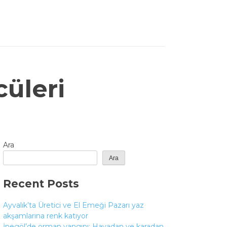
üleri
Ara
Ara
Recent Posts
Ayvalık’ta Üretici ve El Emeği Pazarı yaz
akşamlarına renk katıyor
İnegöl’de orman yangını; Havadan ve karadan