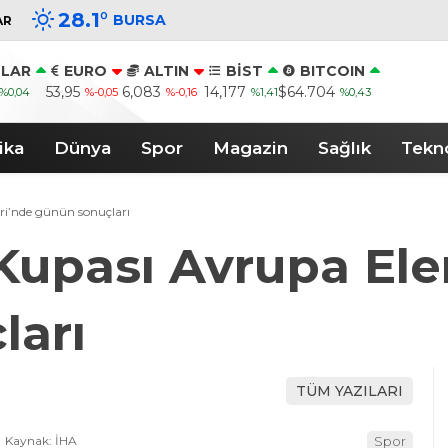
28.1
°
BURSA
AR
LAR
EURO
ALTIN
BİST
BITCOIN
53,95
6,083
14,177
$64.704
%0,04
%-0,05
%-0,16
%1,41
%0,43
ika
Dünya
Spor
Magazin
Sağlık
Tekno
i’nde günün sonuçları
Kupası Avrupa Ele
ları
TÜM YAZILARI
Kaynak: İHA
Spor