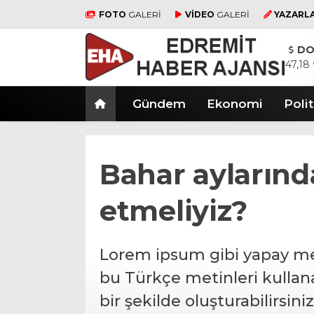
FOTO
GALERİ
VİDEO
GALERİ
YAZARL
DO
47,18
Gündem
Ekonomi
Polit
Bahar aylarınd
etmeliyiz?
Lorem ipsum gibi yapay met
bu Türkçe metinleri kullan
bir şekilde oluşturabilirsini