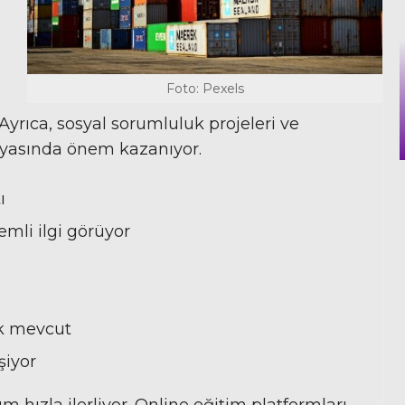
Foto: Pexels
. Ayrıca, sosyal sorumluluk projeleri ve
dünyasında önem kazanıyor.
ı
mli ilgi görüyor
ık mevcut
şiyor
 hızla ilerliyor. Online eğitim platformları,