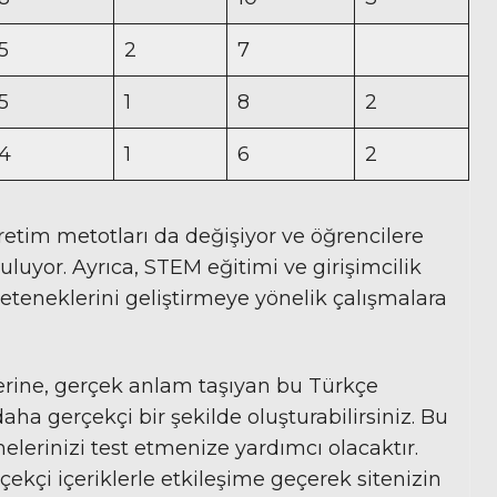
5
2
7
5
1
8
2
4
1
6
2
ğretim metotları da değişiyor ve öğrencilere
luyor. Ayrıca, STEM eğitimi ve girişimcilik
eteneklerini geliştirmeye yönelik çalışmalara
erine, gerçek anlam taşıyan bu Türkçe
aha gerçekçi bir şekilde oluşturabilirsiniz. Bu
elerinizi test etmenize yardımcı olacaktır.
rçekçi içeriklerle etkileşime geçerek sitenizin