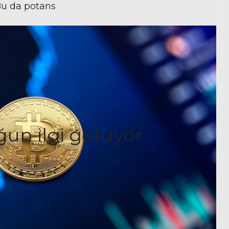
. Bu da potans
ğun ilgi görüyor