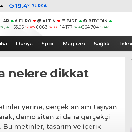
19.4
°
BURSA
AR
LAR
EURO
ALTIN
BİST
BITCOIN
53,95
6,083
14,177
$64.704
%0,04
%-0,05
%-0,16
%1,41
%0,43
ika
Dünya
Spor
Magazin
Sağlık
Tekno
a nelere dikkat
inler yerine, gerçek anlam taşıyan
arak, demo sitenizi daha gerçekçi
z. Bu metinler, tasarım ve içerik