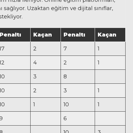
sağlıyor. Uzaktan eğitim ve dijital sınıflar,
tekliyor.
Penaltı
Kaçan
Penaltı
Kaçan
17
2
7
1
12
4
2
1
10
3
8
10
2
3
1
10
1
10
1
9
6
8
10
3