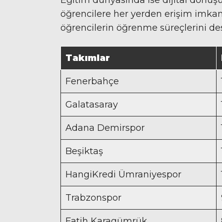
öğrencilere her yerden erişim imkanı 
öğrencilerin öğrenme süreçlerini des
Takımlar
Fenerbahçe
Galatasaray
Adana Demirspor
Beşiktaş
HangiKredi Ümraniyespor
Trabzonspor
Fatih Karagümrük