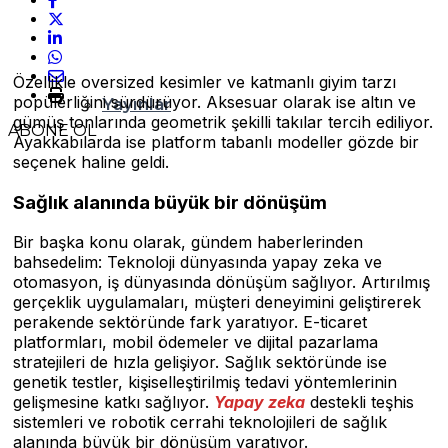
Kripto Para
Özellikle oversized kesimler ve katmanlı giyim tarzı
popülerliğini sürdürüyor. Aksesuar olarak ise altın ve
Yayınlar
gümüş tonlarında geometrik şekilli takılar tercih ediliyor.
ABONE OL
Ayakkabılarda ise platform tabanlı modeller gözde bir
seçenek haline geldi.
Sağlık alanında büyük bir dönüşüm
Bir başka konu olarak, gündem haberlerinden
bahsedelim: Teknoloji dünyasında yapay zeka ve
otomasyon, iş dünyasında dönüşüm sağlıyor. Artırılmış
gerçeklik uygulamaları, müşteri deneyimini geliştirerek
perakende sektöründe fark yaratıyor. E-ticaret
platformları, mobil ödemeler ve dijital pazarlama
stratejileri de hızla gelişiyor. Sağlık sektöründe ise
genetik testler, kişiselleştirilmiş tedavi yöntemlerinin
gelişmesine katkı sağlıyor.
Yapay zeka
destekli teşhis
sistemleri ve robotik cerrahi teknolojileri de sağlık
alanında büyük bir dönüşüm yaratıyor.