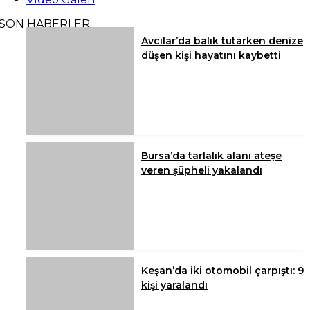
SON HABERLER
Avcılar’da balık tutarken denize
düşen kişi hayatını kaybetti
Bursa’da tarlalık alanı ateşe
veren şüpheli yakalandı
Keşan’da iki otomobil çarpıştı: 9
kişi yaralandı