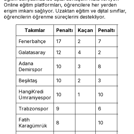
Online eğitim platformları, öğrencilere her yerden
erişim imkanı sağlıyor. Uzaktan eğitim ve dijital sınıflar,
öğrencilerin öğrenme süreçlerini destekliyor.
Takımlar
Penaltı
Kaçan
Penaltı
Kaça
Fenerbahçe
17
2
7
1
Galatasaray
12
4
2
1
Adana
10
3
8
Demirspor
Beşiktaş
10
2
3
1
HangiKredi
10
1
10
1
Ümraniyespor
Trabzonspor
9
6
Fatih
8
10
3
Karagümrük