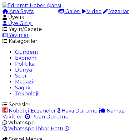
Ana Sayfa
Arama
Galeri
Video
Yazarlar
Üyelik
Üye Girişi
Yayın/Gazete
Yayınlar
Kategoriler
Gündem
Ekonomi
Politika
Dünya
Spor
Magazin
Sağlık
Teknoloji
Servisler
Nöbetçi Eczaneler
Hava Durumu
Namaz
Vakitleri
Puan Durumu
WhatsApp
WhatsApp İhbar Hattı
Sosyal Medya