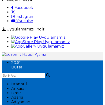
Facebook
Instagram
Youtube
Uygulamamızı İndir
20.6
°
Bursa
İstanbul
Ankara
İzmir
Adana
Adıyaman