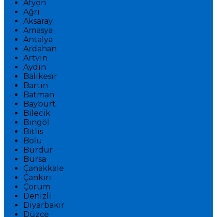
Afyon
Ağrı
Aksaray
Amasya
Antalya
Ardahan
Artvin
Aydın
Balıkesir
Bartın
Batman
Bayburt
Bilecik
Bingöl
Bitlis
Bolu
Burdur
Bursa
Çanakkale
Çankırı
Çorum
Denizli
Diyarbakır
Düzce