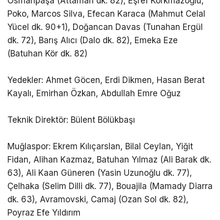
Osmanpaşa (Attamah dk. 82), Eşref Korkmazoğlu,
Poko, Marcos Silva, Efecan Karaca (Mahmut Celal
Yücel dk. 90+1), Doğancan Davas (Tunahan Ergül
dk. 72), Barış Alıcı (Dalo dk. 82), Emeka Eze
(Batuhan Kör dk. 82)
Yedekler: Ahmet Göcen, Erdi Dikmen, Hasan Berat
Kayalı, Emirhan Özkan, Abdullah Emre Oğuz
Teknik Direktör: Bülent Bölükbaşı
Muğlaspor: Ekrem Kılıçarslan, Bilal Ceylan, Yiğit
Fidan, Alihan Kazmaz, Batuhan Yılmaz (Ali Barak dk.
63), Ali Kaan Güneren (Yasin Uzunoğlu dk. 77),
Çelhaka (Selim Dilli dk. 77), Bouajila (Mamady Diarra
dk. 63), Avramovski, Camaj (Ozan Sol dk. 82),
Poyraz Efe Yıldırım