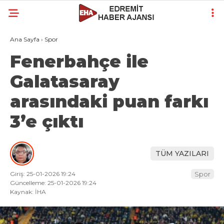
Ana Sayfa
›
Spor
Fenerbahçe ile
Galatasaray
arasındaki puan farkı
3’e çıktı
TÜM YAZILARI
Giriş: 25-01-2026 19:24
Spor
Güncelleme: 25-01-2026 19:24
Kaynak: İHA