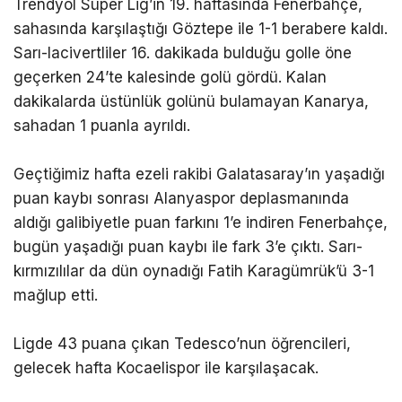
Trendyol Süper Lig’in 19. haftasında Fenerbahçe,
sahasında karşılaştığı Göztepe ile 1-1 berabere kaldı.
Sarı-lacivertliler 16. dakikada bulduğu golle öne
geçerken 24’te kalesinde golü gördü. Kalan
dakikalarda üstünlük golünü bulamayan Kanarya,
sahadan 1 puanla ayrıldı.
Geçtiğimiz hafta ezeli rakibi Galatasaray’ın yaşadığı
puan kaybı sonrası Alanyaspor deplasmanında
aldığı galibiyetle puan farkını 1’e indiren Fenerbahçe,
bugün yaşadığı puan kaybı ile fark 3’e çıktı. Sarı-
kırmızılılar da dün oynadığı Fatih Karagümrük’ü 3-1
mağlup etti.
Ligde 43 puana çıkan Tedesco’nun öğrencileri,
gelecek hafta Kocaelispor ile karşılaşacak.