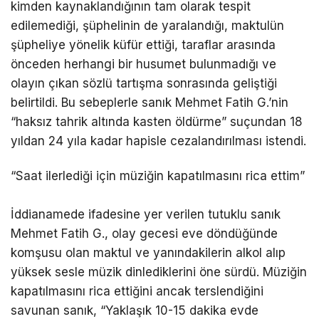
kimden kaynaklandığının tam olarak tespit
edilemediği, şüphelinin de yaralandığı, maktulün
şüpheliye yönelik küfür ettiği, taraflar arasında
önceden herhangi bir husumet bulunmadığı ve
olayın çıkan sözlü tartışma sonrasında geliştiği
belirtildi. Bu sebeplerle sanık Mehmet Fatih G.’nin
“haksız tahrik altında kasten öldürme” suçundan 18
yıldan 24 yıla kadar hapisle cezalandırılması istendi.
“Saat ilerlediği için müziğin kapatılmasını rica ettim”
İddianamede ifadesine yer verilen tutuklu sanık
Mehmet Fatih G., olay gecesi eve döndüğünde
komşusu olan maktul ve yanındakilerin alkol alıp
yüksek sesle müzik dinlediklerini öne sürdü. Müziğin
kapatılmasını rica ettiğini ancak terslendiğini
savunan sanık, “Yaklaşık 10-15 dakika evde