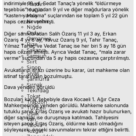
indirimiyle 18 yıl, Sedat Tanaç’a yönelik “öldürmeye
Mardin
teşebbüs” suçundan 9 yıl ve diğer mağdurlara yönelik
Muğla
“kasten yaralama” suçlarından ise toplam 5 yıl 22 gün
Muş
hapis cezası verilmişti.
Nevşehir
Niğde
Ordu
Diğer sanıklaradan Salih Özariş 11 yıl 3 ay, Erkan
Osmaniye
Özariş 4 yıl 6 ay, Yavuz Özariş 9 yıl, Tahir Tanaç,
Rize
Yılmaz Tanaç ve Vedat Tanaç ise her biri 5 ay 18 gün
Sakarya
hapis cezası almıştı. Ayrıca Vedat Tanaç, “mala zarar
Samsun
verme” suçundan da 5 ay hapis cezasına çarptırılmıştı.
Siirt
Sinop
Avukatların itirazı üzerine bu karar, üst mahkeme olan
Sivas
istinaf tarafından bozulmuştu.
Şanlıurfa
Şırnak
Dava yeniden görüldü
Tekirdağ
Tokat
Bozulan karar sebebiyle dava Kocaeli 1. Ağır Ceza
Trabzon
Mahkemesinde yeniden görüldü. Mahkeme salonunda
Tunceli
tutuklu sanık Ertaş Özariş ve avukatı hazır bulunurken,
Uşak
diğer sanıklar ise duruşmaya katılmadı. Tahliyesini
Van
isteyen sanık Ertaş Özariş, öldürme kastı olmadığını
Yalova
söyleyerek, önceki savunmalarını tekrar ettiğini belirtti.
Yozgat