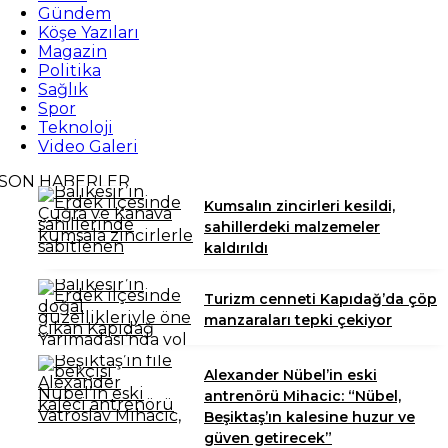
Gündem
Köşe Yazıları
Magazin
Politika
Sağlık
Spor
Teknoloji
Video Galeri
SON HABERLER
Kumsalın zincirleri kesildi,
sahillerdeki malzemeler
kaldırıldı
Turizm cenneti Kapıdağ’da çöp
manzaraları tepki çekiyor
Alexander Nübel’in eski
antrenörü Mihacic: “Nübel,
Beşiktaş’ın kalesine huzur ve
güven getirecek”