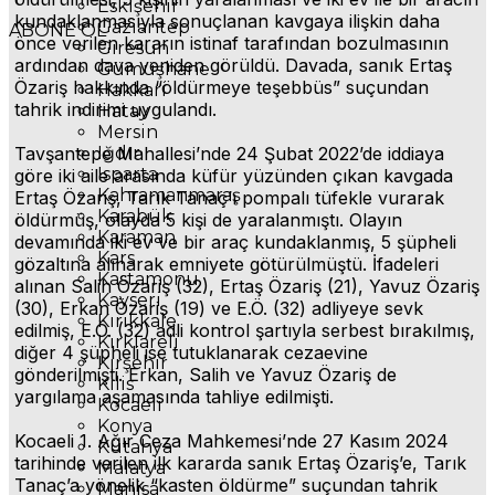
Eskişehir
kundaklanmasıyla sonuçlanan kavgaya ilişkin daha
Gaziantep
ABONE OL
önce verilen kararın istinaf tarafından bozulmasının
Giresun
ardından dava yeniden görüldü. Davada, sanık Ertaş
Gümüşhane
Özariş hakkında “öldürmeye teşebbüs” suçundan
Hakkari
tahrik indirimi uygulandı.
Hatay
Mersin
Tavşantepe Mahallesi’nde 24 Şubat 2022’de iddiaya
Iğdır
Isparta
göre iki aile arasında küfür yüzünden çıkan kavgada
Kahramanmaraş
Ertaş Özariş, Tarık Tanaç’ı pompalı tüfekle vurarak
Karabük
öldürmüş, olayda 5 kişi de yaralanmıştı. Olayın
Karaman
devamında iki ev ve bir araç kundaklanmış, 5 şüpheli
Kars
gözaltına alınarak emniyete götürülmüştü. İfadeleri
Kastamonu
alınan Salih Özariş (32), Ertaş Özariş (21), Yavuz Özariş
Kayseri
(30), Erkan Özariş (19) ve E.Ö. (32) adliyeye sevk
Kırıkkale
edilmiş, E.Ö. (32) adli kontrol şartıyla serbest bırakılmış,
Kırklareli
diğer 4 şüpheli ise tutuklanarak cezaevine
Kırşehir
gönderilmişti. Erkan, Salih ve Yavuz Özariş de
Kilis
yargılama aşamasında tahliye edilmişti.
Kocaeli
Konya
Kocaeli 1. Ağır Ceza Mahkemesi’nde 27 Kasım 2024
Kütahya
tarihinde verilen ilk kararda sanık Ertaş Özariş’e, Tarık
Malatya
Tanaç’a yönelik “kasten öldürme” suçundan tahrik
Manisa