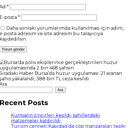
Ad
*
E-posta
*
Daha sonraki yorumlarımda kullanılması için adım,
e-posta adresim ve site adresim bu tarayıcıya
kaydedilsin.
Sıradaki Haber
Bursa’da huzur uygulaması: 21 aranan
şahıs yakalandı, 388 bin TL ceza kesildi
Ara
Ara
Recent Posts
Kumsalın zincirleri kesildi, sahillerdeki
malzemeler kaldırıldı
Turizm cenneti Kapıdağ’da çöp manzaraları tepki