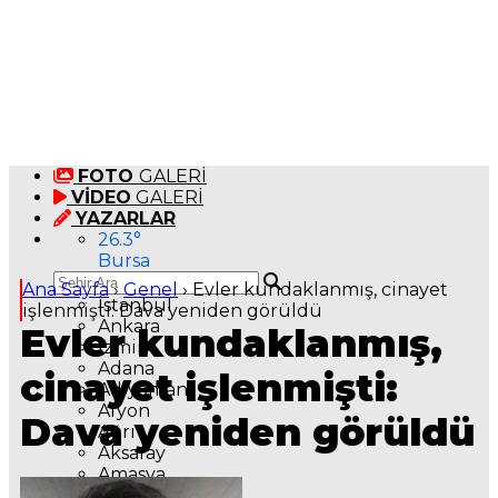
FOTO
GALERİ
VİDEO
GALERİ
YAZARLAR
26.3
°
Bursa
Ana Sayfa
›
Genel
›
Evler kundaklanmış, cinayet
İstanbul
işlenmişti: Dava yeniden görüldü
Ankara
Evler kundaklanmış,
İzmir
Adana
cinayet işlenmişti:
Adıyaman
Afyon
Dava yeniden görüldü
Ağrı
Aksaray
Amasya
Antalya