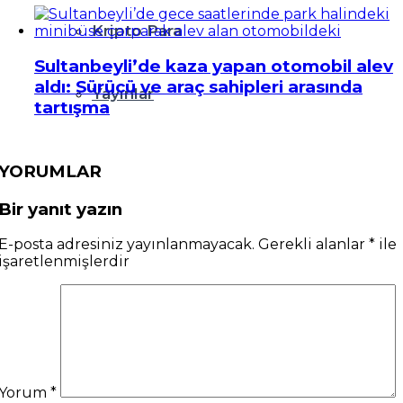
Kripto Para
Sultanbeyli’de kaza yapan otomobil alev
aldı: Sürücü ve araç sahipleri arasında
Yayınlar
tartışma
YORUMLAR
Bir yanıt yazın
E-posta adresiniz yayınlanmayacak.
Gerekli alanlar
*
ile
işaretlenmişlerdir
Yorum
*