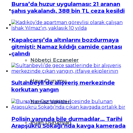
Bursa’da huzur uygulaması: 21 aranan
Teknoloji
şahıs yakalandı, 388 bin TL ceza kesildi
Resmi İlanlar
Diğer
Kapalıçarşı’da altınlarını bozdurmaya
gitmişti: Namaz kıldığı camide çantası
çalındı
Nöbetçi Eczaneler
Hava Durumu
Sultanbeyli’de alışveriş merkezinde
korkutan yangın
Namaz Vakitleri
Polisin yanında bile durmadılar… Tarihi
Puan Durumları
Arapşükrü Sokağı’nda kavga kamerada