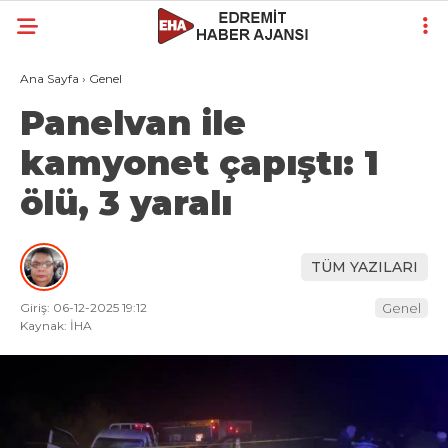
Ana Sayfa
›
Genel
Panelvan ile
kamyonet çapıştı: 1
ölü, 3 yaralı
TÜM YAZILARI
Giriş: 06-12-2025 19:12
Genel
Kaynak: İHA