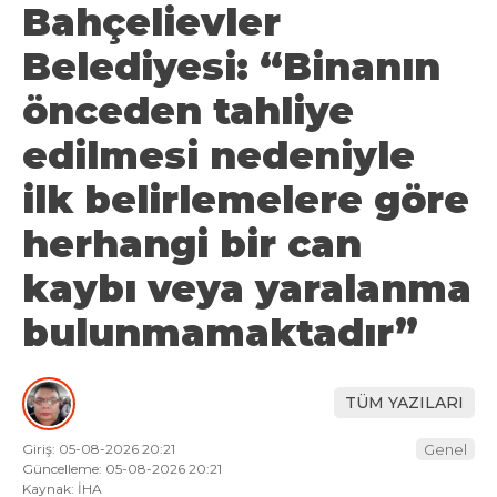
Bahçelievler
Belediyesi: “Binanın
önceden tahliye
edilmesi nedeniyle
ilk belirlemelere göre
herhangi bir can
kaybı veya yaralanma
bulunmamaktadır”
TÜM YAZILARI
Giriş: 05-08-2026 20:21
Genel
Güncelleme: 05-08-2026 20:21
Kaynak: İHA