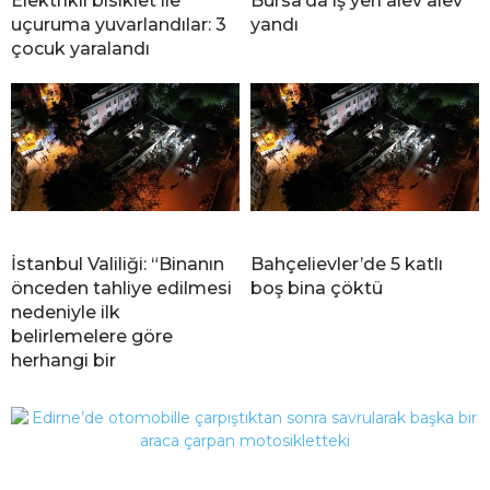
Elektrikli bisiklet ile
Bursa’da iş yeri alev alev
uçuruma yuvarlandılar: 3
yandı
çocuk yaralandı
İstanbul Valiliği: “Binanın
Bahçelievler’de 5 katlı
önceden tahliye edilmesi
boş bina çöktü
nedeniyle ilk
belirlemelere göre
herhangi bir