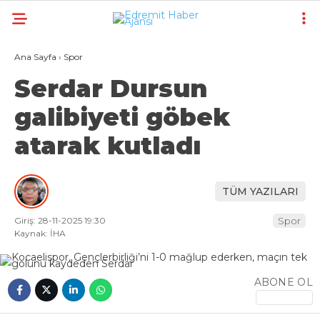
21.6
°
BURSA
Ana Sayfa
›
Spor
GALERİ
VİDEO
YAZARLAR
Serdar Dursun
galibiyeti göbek
GÜNDEM
atarak kutladı
EKONOMI
POLITIKA
TÜM YAZILARI
DÜNYA
Giriş: 28-11-2025 19:30
Spor
SPOR
Kaynak: İHA
MAGAZIN
ABONE OL
SAĞLIK
TEKNOLOJI