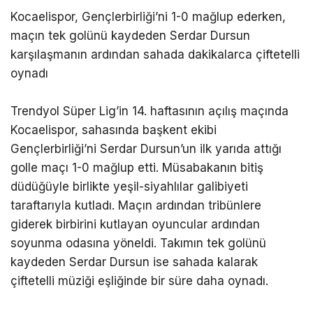
Kocaelispor, Gençlerbirliği’ni 1-0 mağlup ederken,
RESMI İLANLAR
maçın tek golünü kaydeden Serdar Dursun
karşılaşmanın ardından sahada dakikalarca çiftetelli
DIĞER
oynadı
WhatsApp
İhbar Hattı
Trendyol Süper Lig’in 14. haftasının açılış maçında
Kocaelispor, sahasında başkent ekibi
Gençlerbirliği’ni Serdar Dursun’un ilk yarıda attığı
golle maçı 1-0 mağlup etti. Müsabakanın bitiş
Facebook
düdüğüyle birlikte yeşil-siyahlılar galibiyeti
taraftarıyla kutladı. Maçın ardından tribünlere
giderek birbirini kutlayan oyuncular ardından
soyunma odasına yöneldi. Takımın tek golünü
Instagram
kaydeden Serdar Dursun ise sahada kalarak
çiftetelli müziği eşliğinde bir süre daha oynadı.
Youtube