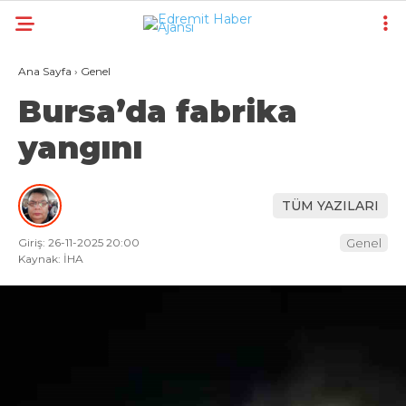
Ana Sayfa
›
Genel
Bursa’da fabrika
yangını
TÜM YAZILARI
Giriş: 26-11-2025 20:00
Genel
Kaynak: İHA