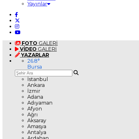
Yayınlar
FOTO
GALERİ
VİDEO
GALERİ
YAZARLAR
26.8
°
Bursa
İstanbul
Ankara
İzmir
Adana
Adıyaman
Afyon
Ağrı
Aksaray
Amasya
Antalya
Ardahan