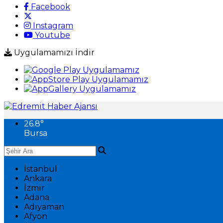
Facebook
Instagram
Youtube
Uygulamamızı İndir
26.8
°
Bursa
İstanbul
Ankara
İzmir
Adana
Adıyaman
Afyon