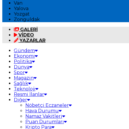
Van
Yalova
Yozgat
Zonguldak
GALERİ
VİDEO
YAZARLAR
Gündem
Ekonomi
Politika
Dünya
Spor
Magazin
Sağlık
Teknoloji
Resmi İlanlar
Diğer
Nöbetçi Eczaneler
Hava Durumu
Namaz Vakitleri
Puan Durumları
Kripto Para