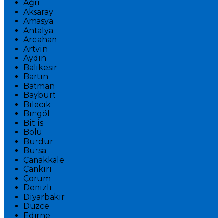
Ağrı
Aksaray
Amasya
Antalya
Ardahan
Artvin
Aydın
Balıkesir
Bartın
Batman
Bayburt
Bilecik
Bingöl
Bitlis
Bolu
Burdur
Bursa
Çanakkale
Çankırı
Çorum
Denizli
Diyarbakır
Düzce
Edirne