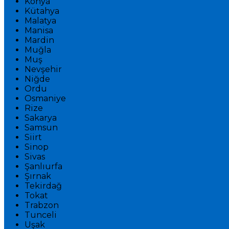
Konya
Kütahya
Malatya
Manisa
Mardin
Muğla
Muş
Nevşehir
Niğde
Ordu
Osmaniye
Rize
Sakarya
Samsun
Siirt
Sinop
Sivas
Şanlıurfa
Şırnak
Tekirdağ
Tokat
Trabzon
Tunceli
Uşak