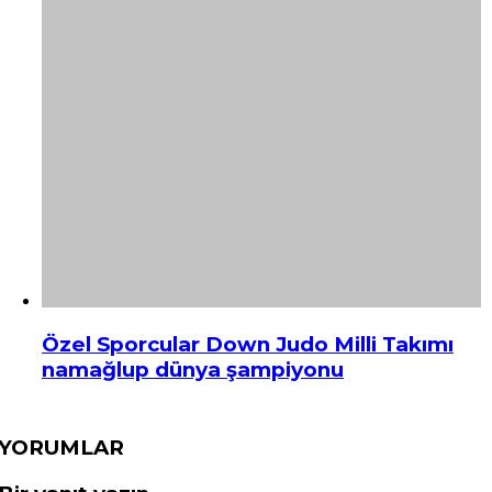
Özel Sporcular Down Judo Milli Takımı
namağlup dünya şampiyonu
YORUMLAR