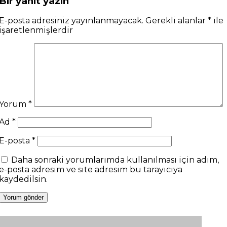
Bir yanıt yazın
E-posta adresiniz yayınlanmayacak.
Gerekli alanlar
*
ile
işaretlenmişlerdir
Yorum
*
Ad
*
E-posta
*
Daha sonraki yorumlarımda kullanılması için adım,
e-posta adresim ve site adresim bu tarayıcıya
kaydedilsin.