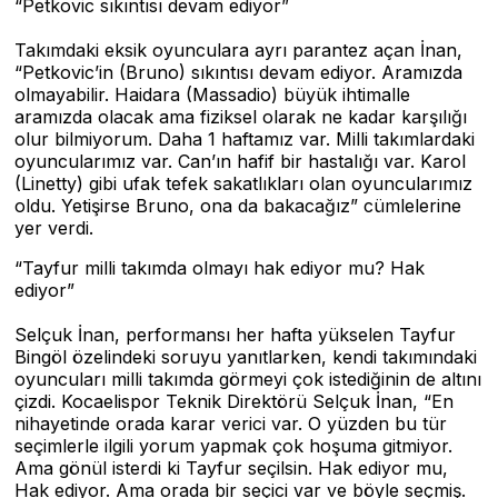
“Petkovic sıkıntısı devam ediyor”
Takımdaki eksik oyunculara ayrı parantez açan İnan,
“Petkovic’in (Bruno) sıkıntısı devam ediyor. Aramızda
olmayabilir. Haidara (Massadio) büyük ihtimalle
aramızda olacak ama fiziksel olarak ne kadar karşılığı
olur bilmiyorum. Daha 1 haftamız var. Milli takımlardaki
oyuncularımız var. Can’ın hafif bir hastalığı var. Karol
(Linetty) gibi ufak tefek sakatlıkları olan oyuncularımız
oldu. Yetişirse Bruno, ona da bakacağız” cümlelerine
yer verdi.
“Tayfur milli takımda olmayı hak ediyor mu? Hak
ediyor”
Selçuk İnan, performansı her hafta yükselen Tayfur
Bingöl özelindeki soruyu yanıtlarken, kendi takımındaki
oyuncuları milli takımda görmeyi çok istediğinin de altını
çizdi. Kocaelispor Teknik Direktörü Selçuk İnan, “En
nihayetinde orada karar verici var. O yüzden bu tür
seçimlerle ilgili yorum yapmak çok hoşuma gitmiyor.
Ama gönül isterdi ki Tayfur seçilsin. Hak ediyor mu,
Hak ediyor. Ama orada bir seçici var ve böyle seçmiş.