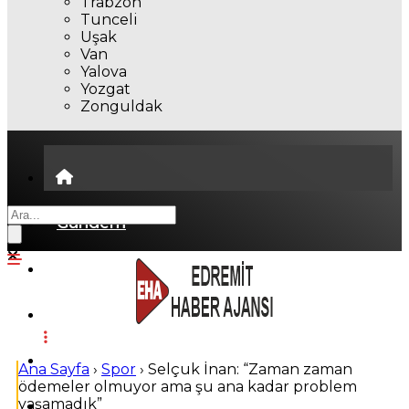
Trabzon
Tunceli
Uşak
Van
Yalova
Yozgat
Zonguldak
Gündem
Ekonomi
Politika
Dünya
Ana Sayfa
›
Spor
›
Selçuk İnan: “Zaman zaman
ödemeler olmuyor ama şu ana kadar problem
yaşamadık”
Spor