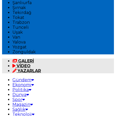
Şanlıurfa
Şırnak
Tekirdağ
Tokat
Trabzon
Tunceli
Uşak
Van
Yalova
Yozgat
Zonguldak
GALERİ
VİDEO
YAZARLAR
Gündem
Ekonomi
Politika
Dünya
Spor
Magazin
Sağlık
Teknoloji