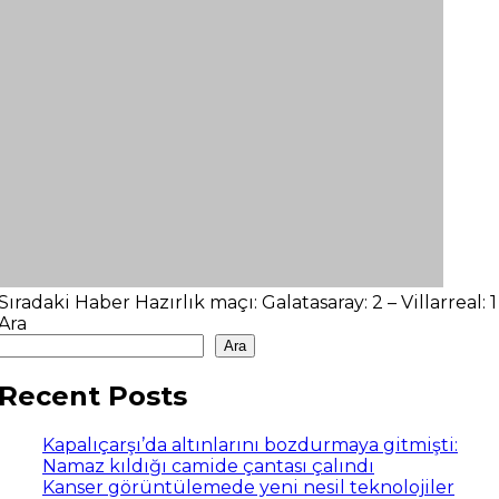
Sıradaki Haber
Hazırlık maçı: Galatasaray: 2 – Villarreal: 1
Ara
Ara
Recent Posts
Kapalıçarşı’da altınlarını bozdurmaya gitmişti:
Namaz kıldığı camide çantası çalındı
Kanser görüntülemede yeni nesil teknolojiler