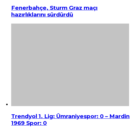
Fenerbahçe, Sturm Graz maçı
hazırlıklarını sürdürdü
Trendyol 1. Lig: Ümraniyespor: 0 – Mardin
1969 Spor: 0