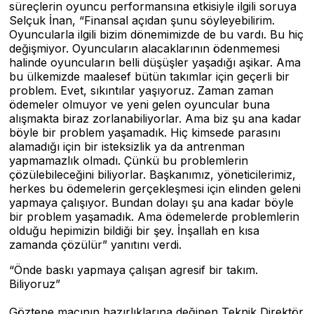
süreçlerin oyuncu performansına etkisiyle ilgili soruya
Selçuk İnan, “Finansal açıdan şunu söyleyebilirim.
Oyuncularla ilgili bizim dönemimizde de bu vardı. Bu hiç
değişmiyor. Oyuncuların alacaklarının ödenmemesi
halinde oyuncuların belli düşüşler yaşadığı aşikar. Ama
bu ülkemizde maalesef bütün takımlar için geçerli bir
problem. Evet, sıkıntılar yaşıyoruz. Zaman zaman
ödemeler olmuyor ve yeni gelen oyuncular buna
alışmakta biraz zorlanabiliyorlar. Ama biz şu ana kadar
böyle bir problem yaşamadık. Hiç kimsede parasını
alamadığı için bir isteksizlik ya da antrenman
yapmamazlık olmadı. Çünkü bu problemlerin
çözülebileceğini biliyorlar. Başkanımız, yöneticilerimiz,
herkes bu ödemelerin gerçekleşmesi için elinden geleni
yapmaya çalışıyor. Bundan dolayı şu ana kadar böyle
bir problem yaşamadık. Ama ödemelerde problemlerin
olduğu hepimizin bildiği bir şey. İnşallah en kısa
zamanda çözülür” yanıtını verdi.
“Önde baskı yapmaya çalışan agresif bir takım.
Biliyoruz”
Göztepe maçının hazırlıklarına değinen Teknik Direktör