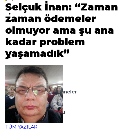
Selçuk İnan: “Zaman
Magazin
zaman ödemeler
olmuyor ama şu ana
Sağlık
kadar problem
Teknoloji
yaşamadık”
Resmi İlanlar
Diğer
Nöbetçi Eczaneler
Hava Durumu
TÜM YAZILARI