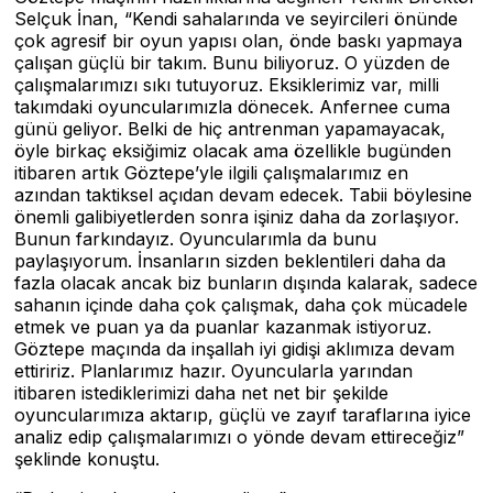
Selçuk İnan, “Kendi sahalarında ve seyircileri önünde
çok agresif bir oyun yapısı olan, önde baskı yapmaya
çalışan güçlü bir takım. Bunu biliyoruz. O yüzden de
çalışmalarımızı sıkı tutuyoruz. Eksiklerimiz var, milli
takımdaki oyuncularımızla dönecek. Anfernee cuma
günü geliyor. Belki de hiç antrenman yapamayacak,
öyle birkaç eksiğimiz olacak ama özellikle bugünden
itibaren artık Göztepe’yle ilgili çalışmalarımız en
azından taktiksel açıdan devam edecek. Tabii böylesine
önemli galibiyetlerden sonra işiniz daha da zorlaşıyor.
Bunun farkındayız. Oyuncularımla da bunu
paylaşıyorum. İnsanların sizden beklentileri daha da
fazla olacak ancak biz bunların dışında kalarak, sadece
sahanın içinde daha çok çalışmak, daha çok mücadele
etmek ve puan ya da puanlar kazanmak istiyoruz.
Göztepe maçında da inşallah iyi gidişi aklımıza devam
ettiririz. Planlarımız hazır. Oyuncularla yarından
itibaren istediklerimizi daha net net bir şekilde
oyuncularımıza aktarıp, güçlü ve zayıf taraflarına iyice
analiz edip çalışmalarımızı o yönde devam ettireceğiz”
şeklinde konuştu.