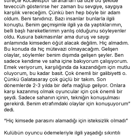
süreçte Kocaelispor taraftarları da bize bu şekilde
teveccüh gösterirse her zaman bu sevgiye, saygıya
karşılık vereceğim. Çünkü ben hep böyle bir adam
oldum. Beni tanıdınız. Bazı insanlar bunlarla ilgili
konuştu. Benim geçmişimle ilgili ya da yaptıklarımın,
belli başlı hareketlerimin yanlış olduğunu söyleyenler
oldu. Kusura bakmasınlar ama duruş ve saygı
anlamında kimseden öğüt alacak değilim. Hiç almadım.
Bu konuda da hiç mütevazi olmayacağım. Gelişen
olaylar, söylemler benim dışımda gelişen şeyler. Ben
sadece kendime ve saha içine bakıyorum çalışıyorum.
Emek veriyorum, karşılığında da kazandığım için mutlu
oluyorum, bu kadar basit. Çok önemli bir galibiyetti o.
Çünkü Galatasaray çok güçlü bir takım. Son
dönemlerde 2-3 yılda bir defa mağlup geliyor. Onlara
karşı kazanmış olmak oyuncular için çok önemli bir
şeydi. Sadece sahanın içinin, tekniğin konuşulması
gerekirdi. Benim etrafımdaki olaylar için konuşuyorum”
dedi.
“Hiç kimsede parasını alamadığı için isteksizlik olmadı”
Kulübün oyuncu ödemeleriyle ilgili yaşadığı sıkıntılı