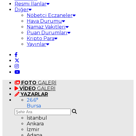
Resmi İlanlar
Diğer
Nöbetçi Eczaneler
Hava Durumu
Namaz Vakitleri
Puan Durumları
Kripto Para
Yayınlar
FOTO
GALERİ
VİDEO
GALERİ
YAZARLAR
26.6
°
Bursa
İstanbul
Ankara
İzmir
Adana