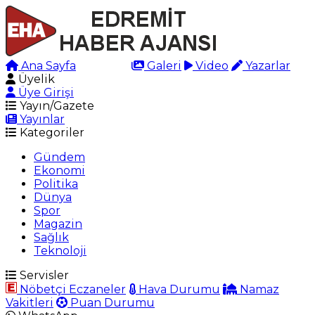
Ana Sayfa
Arama
Galeri
Video
Yazarlar
Üyelik
Üye Girişi
Yayın/Gazete
Yayınlar
Kategoriler
Gündem
Ekonomi
Politika
Dünya
Spor
Magazin
Sağlık
Teknoloji
Servisler
Nöbetçi Eczaneler
Hava Durumu
Namaz
Vakitleri
Puan Durumu