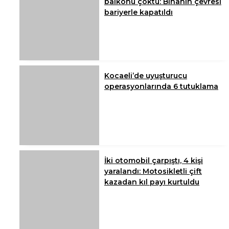
balkonu çöktü: Binanın çevresi
bariyerle kapatıldı
Kocaeli’de uyuşturucu
operasyonlarında 6 tutuklama
İki otomobil çarpıştı, 4 kişi
yaralandı: Motosikletli çift
kazadan kıl payı kurtuldu